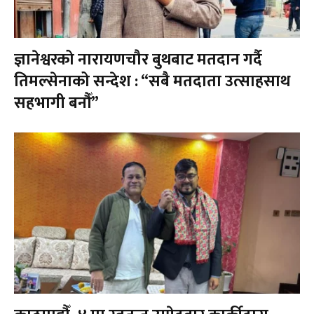
ज्ञानेश्वरको नारायणचौर बुथबाट मतदान गर्दै
तिमल्सेनाको सन्देश : “सबै मतदाता उत्साहसाथ
सहभागी बनौँ”