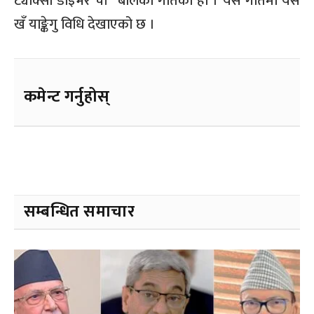
ट्याक्सी डाइभर चां” बोलको गीतको हो । यस गीतमा यस
खँ याङ्केगु विधि देखाएको छ ।
कमेन्ट गर्नुहोस्
सम्बन्धित समाचार