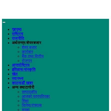
गृहपृष्ठ
राष्ट्रिय
राजनीति
अर्थतन्त्र/शेयरबजार
शेयर बजार
कारोबार
बैंक तथा वित्तीय
रोजगार
अन्तर्राष्ट्रिय
इतिहास/संस्कृति
खेल
स्वास्थ्य
काठमाडौं खबर
अन्य क्याटागोरी
सम्पादकीय
आजको पत्रपत्रिका
शिक्षा
सिनेमा/रंगमञ्च
सुरक्षा