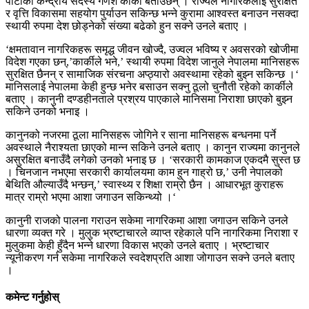
पार्टीका केन्द्रीय सदस्य गणेश कार्की बताउँछन् । राज्यले नागरिकलाई सुरक्षित
र वृत्ति विकासमा सहयोग पुर्याउन सकिन्छ भन्ने कुरामा आश्वस्त बनाउन नसक्दा
स्थायी रुपमा देश छोड्नेको संख्या बढेको हुन सक्ने उनले बताए ।
‘
क्षमतावान नागरिकहरू समृद्ध जीवन खोज्दै
,
उज्वल भविष्य र अवसरको खोजीमा
विदेश गएका छन्
,’
कार्कीले भने
,’
स्थायी रुपमा विदेश जानुले नेपालमा मानिसहरू
सुरक्षित छैनन् र सामाजिक संरचना अप्ठ्यारो अवस्थामा रहेको बुझ्न सकिन्छ ।
‘
मानिसलाई नेपालमा केही हुन्छ भनेर बसाउन सक्नु ठूलो चुनौती रहेको कार्कीले
बताए । कानुनी दण्डहीनताले प्रश्रय पाएकाले मानिसमा निराशा छाएको बुझ्न
सकिने उनको भनाइ ।
कानुनको नजरमा ठूला मानिसहरू जोगिने र साना मानिसहरू बन्धनमा पर्ने
अवस्थाले नैराश्यता छाएको मान्न सकिने उनले बताए । कानुन राज्यमा कानुनले
असुरक्षित बनाउँदै लगेको उनको भनाइ छ ।
‘
सरकारी कामकाज एकदमै सुस्त छ
। चिनजान नभएमा सरकारी कार्यालयमा काम हुन गाह्रो छ
,’
उनी नेपालको
बेथिति औल्याउँदै भन्छन्
,’
स्वास्थ्य र शिक्षा राम्रो छैन । आधारभूत कुराहरू
मात्र राम्रो भएमा आशा जगाउन सकिन्थ्यो ।
‘
कानुनी राजको पालना गराउन सकेमा नागरिकमा आशा जगाउन सकिने उनले
धारणा व्यक्त गरे । मुलुक भ्रष्टाचारले व्याप्त रहेकाले पनि नागरिकमा निराशा र
मुलुकमा केही हुँदैन भन्ने धारणा विकास भएको उनले बताए । भ्रष्टाचार
न्यूनीकरण गर्न सकेमा नागरिकले स्वदेशप्रति आशा जोगाउन सक्ने उनले बताए
।
कमेन्ट गर्नुहोस्