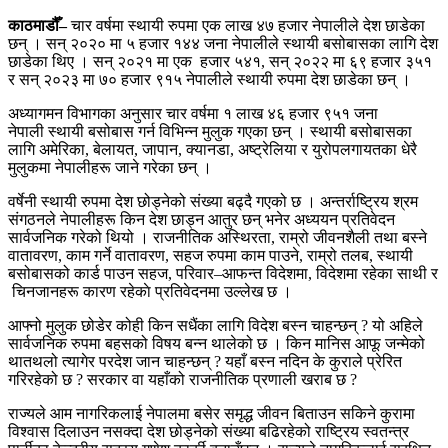
काठमाडौँ
–
चार वर्षमा स्थायी रुपमा एक लाख ४७ हजार नेपालीले देश छाडेका
छन् । सन् २०२० मा ५ हजार १४४ जना नेपालीले स्थायी बसोबासका लागि देश
छाडेका थिए । सन् २०२१ मा एक
हजार ५४१
,
सन् २०२२ मा ६९ हजार ३५१
र सन् २०२३ मा ७० हजार ९१५ नेपालीले स्थायी रुपमा देश छाडेका छन् ।
अध्यागमन विभागका अनुसार चार वर्षमा १ लाख ४६ हजार ९५१ जना
नेपाली
स्थायी बसोबास गर्न विभिन्न मुलुक गएका छन् । स्थायी बसोबासका
लागि अमेरिका
,
बेलायत
,
जापान
,
क्यानडा
,
अष्ट्रेलिया र युरोपलगायतका
धेरै
मुलुकमा नेपालीहरू जाने गरेका छन् ।
वर्षेनी स्थायी रुपमा देश छोड्नेको संख्या बढ्दै गएको छ । अन्तर्राष्ट्रिय श्रम
संगठनले नेपालीहरू किन देश छाड्न आतुर छन् भनेर अध्ययन प्रतिवेदन
सार्वजनिक गरेको थियो । राजनीतिक अस्थिरता
,
राम्रो जीवनशैली तथा बस्ने
वातावरण
,
काम गर्ने वातावरण
,
सहज रुपमा काम पाउने
,
राम्रो तलब
,
स्थायी
बसोबासको कार्ड पाउन सहज
,
परिवार
–
आफन्त विदेशमा
,
विदेशमा रहेका साथी र
चिनजानहरू कारण रहेकाे प्रतिवेदनमा उल्लेख छ ।
आफ्नो मुलुक छोडेर कोही किन सधैंका
लागि विदेश बस्न चाहन्छन्
?
यो अहिले
सार्वजनिक रुपमा बहसको विषय बन्न थालेको छ । किन मानिस आफू जन्मेको
थातथलो त्यागेर परदेश जान चाहन्छन्
?
यहाँ बस्न नदिन के कुराले प्रेरित
गरिरहेको छ
?
सरकार वा यहाँको राजनीतिक प्रणाली खराब छ
?
राज्यले आम नागरिकलाई नेपालमा बसेर समृद्ध जीवन बिताउन सकिने कुरामा
विश्वास दिलाउन नसक्दा देश छोड्नेको संख्या बढिरहेको राष्ट्रिय स्वतन्त्र