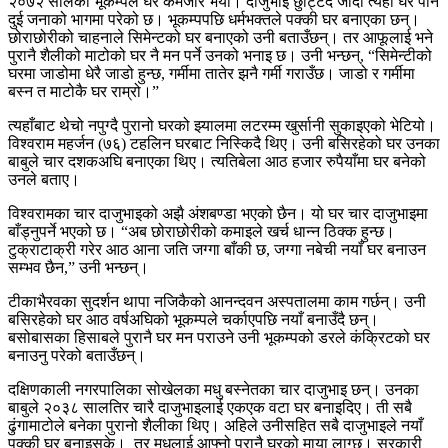
२०७२ सालको भूकम्पले घर कमजोर भयो। दाजुभाइ छुट्टिँदै जाँदा त्यही घर पनि
दुई जनाको भागमा परेको छ। भूकम्पपछि धर्मभक्तले पक्की घर बनाएका छन्।
छोराछोरीको चाहनाले सिमेन्टको घर बनाएको उनी बताउँछन्। तर आफूलाई भने
पुरानै शैलीको माटोको घर नै मन पर्ने उनको भनाइ छ। उनी भन्छन्, “सिमेन्टीको
घरमा जाडोमा धेरै जाडो हुन्छ, गर्मीमा तातेर झनै गर्मी गराउँछ। जाडो र गर्मीमा
बस्न त माटोकै घर राम्रो।”
त्यहाँबाट थेचो नपुग्दै पुरानो घरको झ्यालमा लटरम्म खुर्सानी सुकाइएको भेटियो।
विश्वराम महर्जन (७६) टहलिन घरबाट निस्किदै थिए। उनी बसिरहेको घर उनका
बाबुले चार दशकअघि बनाएका थिए। त्यतिबेला आठ हजार रुपैयाँमा घर बनेको
उनले बताए।
विश्वरामका चार दाजुभाइको अझै अंशबण्डा भएको छैन। यो घर चार दाजुभाइमा
बाँड्नुपर्ने भएको छ। “अब छोराछोरीको कमाइले खर्च धान्न ठिक्क हुन्छ।
टुक्राटाक्री गरेर आठ आना जति जग्गा बाँकी छ, जग्गा नबेची नयाँ घर बनाउन
सम्भव छैन,” उनी भन्छन्।
टीकाभैरवका सुदर्शन थापा नजिकैको आनन्दवन अस्पतालमा काम गर्छन्। उनी
बसिरहेको घर आठ वर्षअघिको भूकम्पले चर्काएपछि नयाँ बनाउँदै छन्।
बसोबासका हिसाबले पुरानै घर मन पराउने उनी भूकम्पको डरले कंक्रिटको घर
बनाउनु परेको बताउँछन्।
दक्षिणकाली नगरपालिका सोखेलका मधु बस्नेतका चार दाजुभाइ छन्। उनका
बाबुले २०३८ सालतिर चारै दाजुभाइलाई एकएक वटा घर बनाइदिए। ती सबै
ढुंगामाटोले बनेका पुरानो शैलीका थिए। अहिले उनीसहित सबै दाजुभाइले नयाँ
पक्की घर बनाइसके। तर मधुलाई आफ्नो पुरानै घरको माया लाग्छ। सरकारी