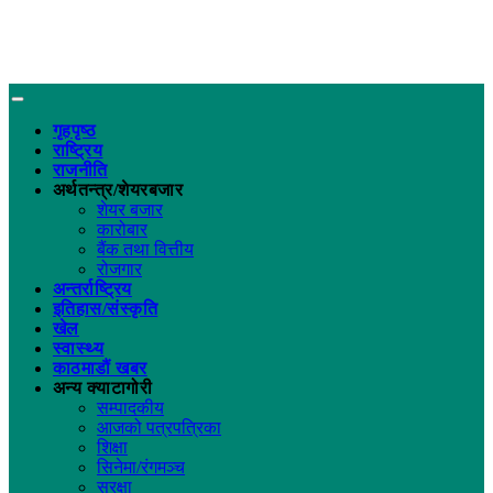
गृहपृष्ठ
राष्ट्रिय
राजनीति
अर्थतन्त्र/शेयरबजार
शेयर बजार
कारोबार
बैंक तथा वित्तीय
रोजगार
अन्तर्राष्ट्रिय
इतिहास/संस्कृति
खेल
स्वास्थ्य
काठमाडौं खबर
अन्य क्याटागोरी
सम्पादकीय
आजको पत्रपत्रिका
शिक्षा
सिनेमा/रंगमञ्च
सुरक्षा