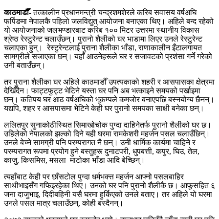
काठमाडौँ-
तत्कालीन प्रधानमन्त्री चन्द्रशमशेरले करिब सवासय वर्षअघि
फर्पिङमा नेपालकै पहिलो जलविद्युत् आयोजना बनाएका थिए। अहिले बन्द रहेको
यो आयोजनाको जलभण्डारबाट करिब १०० मिटर उत्तरमा स्थानीय विकास
श्रेष्ठ रेस्टुरेन्ट चलाउँछन्। पुरानो शैलीको घर भाडामा लिएर उनले रेस्टुरेन्ट
चलाएका हुन्। रेस्टुरेन्टलाई पुराना शैलीका भाँडा, राणाकालीन इँटालगायत
सामग्रीले सजाएका छन्। यहाँ आउनेहरूले घर र सजावटको प्रशंसा गर्ने गरेको
उनी बताउँछन्।
तर पुराना शैलीका घर अहिले काठमाडौँ उपत्यकाको शहरी र आसपासका क्षेत्रमा
देखिँदैन। फाट्टफुट्ट भेटिने यस्ता घर पनि अब भत्काइने समयको पर्खाइमा
छन्। कतिपय घर आठ वर्षअघिको भूकम्पले कमजोर बनाएपछि बस्नयोग्य छैनन्।
यद्यपि, शहर र आसपासमा भेटिने केही घर पुरानो समयका साक्षी बनेका छन्।
ललितपुर सुनाकोठीस्थित सिमाखोचोक पुग्दा दाहिनेतर्फ पुरानो शैलीको घर छ।
उहिलेको नेपालको झल्को दिने यही घरमा रामकेशरी महर्जन पसल चलाउँछिन्।
उनले बेच्ने सामग्री पनि परम्परागत नै छन्। उनी धार्मिक कार्यमा चाहिने र
परम्परागत रूपमा प्रयोग हुने बस्तुहरू दुनाटपरी, धुपबत्ती, कपुर, घिउ, तेल,
काजु, किसमिस, मसला माटोका भाँडा आदि बेच्छिन्।
त्यहाँबाट केही पर छाँसटोल पुग्दा धर्मभक्त्त महर्जन आफ्नो पसलबाहिर
साथीभाइसँग गफिइरहेका थिए। उनको घर पनि पुरानो शैलीकै छ। आफूसहित ६
जना दाजुभाइ, दिदीबहिनी यसै घरमा हुर्किएको उनले बताए। तर अहिले यो घरमा
उनले पसल मात्र चलाउँछन्, कोही बस्दैनन्।