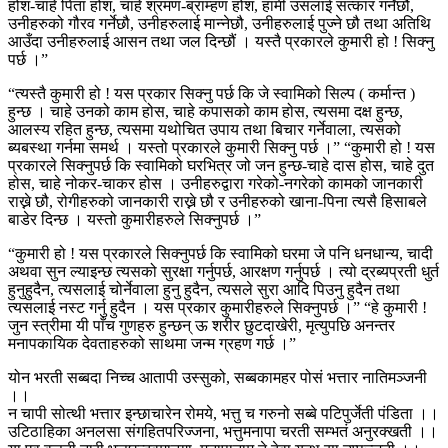
होश-चाहे पिता होश, चाहे श्रमण-ब्राम्हण होश, हामी उसलाई सत्कार गर्नेछौ,
उनीहरुको गौरव गर्नेछौ, उनीहरुलाई मान्नेछौ, उनीहरुलाई पुज्ने छौ तथा अतिथि
आउँदा उनीहरुलाई आसन तथा जल दिन्छौं । यस्तै प्रकारले कुमारी हो ! सिक्नु
पर्छ ।”
“त्यस्तै कुमारी हो ! यस प्रकार सिक्नु पर्छ कि जे स्वामिको सिल्प ( कर्मान्त )
हुन्छ । चाहे उनको काम होस, चाहे कपासको काम होस, त्यसमा दक्ष हुन्छ,
आलस्य रहित हुन्छ, त्यसमा यथोचित उपाय तथा बिचार गर्नेवाला, त्यसको
ब्यबस्था गर्नमा समर्थ । यस्तो प्रकारले कुमारी सिक्नु पर्छ ।” “कुमारी हो ! यस
प्रकारले सिक्नुपर्छ कि स्वामिको घरभित्र जो जन हुन्छ-चाहे दास होस, चाहे दुत
होस, चाहे नोकर-चाकर होस । उनीहरुद्वारा गरेको-नगरेको कामको जानकारी
राख्ने छौ, रोगीहरुको जानकारी राख्ने छौ र उनीहरुको खाना-पिना त्यसै हिसाबले
बाडेर दिन्छ । यस्तो कुमारीहरुले सिक्नुपर्छ ।”
“कुमारी हो ! यस प्रकारले सिक्नुपर्छ कि स्वामिको घरमा जे पनि धनधान्य, चादी
अथवा सुन ल्याइन्छ त्यसको सुरक्षा गर्नुपर्छ, आरक्षण गर्नुपर्छ । त्यो द्रब्यप्रती धुर्त
हुनुहुदैन, त्यसलाई चोर्नेवाला हुनु हुदैन, त्यसले सुरा आदि पिउनु हुदैन तथा
त्यसलाई नस्ट गर्नु हुदैन । यस प्रकार कुमारीहरुले सिक्नुपर्छ ।” “हे कुमारी !
जुन स्त्रीमा यी पाँच गुणहरु हुन्छन् ऊ शरीर छुटदाखेरी, मृत्युपछि अनन्तर
मनापकायिक देवताहरुको साथमा जन्म ग्रहण गर्छ ।”
योन भरती सब्बदा निच्च आतापी उस्सुको, सब्बकामहर पोसं भत्तार नातिमञ्जनी
।।
न चापी सोत्थी भत्तार इन्छाचारेन रोमये, भत्तु च गरुनो सब्बे पटिपुर्जेती पंडिता ।।
उटिठाहिका अनलसा संगहितपरिज्जना, भत्तुमनापा चरती सम्भतं अनुरक्खती ।।