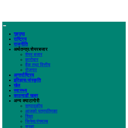
गृहपृष्ठ
राष्ट्रिय
राजनीति
अर्थतन्त्र/शेयरबजार
शेयर बजार
कारोबार
बैंक तथा वित्तीय
रोजगार
अन्तर्राष्ट्रिय
इतिहास/संस्कृति
खेल
स्वास्थ्य
काठमाडौं खबर
अन्य क्याटागोरी
सम्पादकीय
आजको पत्रपत्रिका
शिक्षा
सिनेमा/रंगमञ्च
सुरक्षा