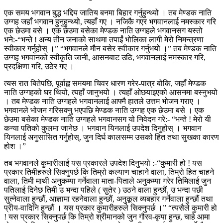
एक समय भगवान बुद्ध भद्दिय जातिय बनमा बिहार गर्नुहुन्थ्यो । तब मेण्डक नाति
उग्गह जहाँ भगवान हुनुहुन्थ्यो, त्यहाँ गए । नजिकै गएर भगवानलाई नमस्कार गरि
एक छेउमा बसे । एक छेउमा बसेका मेण्डक नाति उग्गहले भगवानसग यस्तो
भने:-“भन्ते ! अन्य तीन जनाको साथमा तपाईं भोलिका लागी मेरो निमन्त्रणा
स्वीकार गर्नुहोस् ।” “भगवानले मौन बसेर स्वीकार गर्नुभयो ।” तब मेण्डक नाति
उग्गह भगवानको स्वीकृति जानी, आसनबाट उठि, भगवानलाई नमस्कार गरि,
प्रदक्षिणा गरि, उठेर गए ।
त्यस रात बितेपछि, पूर्वाह्न समयमा चिवर धारण गरेर-पात्र बोकि, जहाँ मेण्डक
नाति उग्गहको घर थियो, त्यहाँ जानुभयो । त्यहाँ ओछयाइएको आसनमा बस्नुभयो
। तब मेण्डक नाति उग्गहले भगवानलाई आफ्नै हातले उत्तम भोजन गराए ।
भगवानले भोजन गरिसक्नु भएपछि मेण्डक नाति उग्गह एक छेउमा बसे । एक
छेउमा बसेका मेण्डक नाति उग्गहले भगवानसग यो निवेदन गरे:- “भन्ते ! मेरो यी
कन्या पतिको कुलमा जानेछ । भगवान यिनलाई उपदेश दिनुहोस् । भगवान
यिनलाई अनुसासित गर्नुहोस्, जुन दिर्घ कालसम्म उसको हित तथा सुखका कारण
होश ।”
तब भगवानले कुमारीलाई यस प्रकारले उपदेश दिनुभयो :-“कुमारी हो ! यस
प्रकार तिमीहरुले सिक्नुपर्छ कि तिम्रो कल्याण चाहाने वाला, तिम्रो हित चाहने
वाला, तिमी माथी अनुकम्पा गर्नेवाला माता-पिताले अनुकम्पा गरेर तिमिलाई जुन
पतिलाई दिनेछ तिमी उ भन्दा पहिले ( सुतेर ) उठने वाला हुन्छौं, उ भन्दा पछी
सुत्नेवाला हुन्छौं, आज्ञामा रहनेवाला हुन्छौं, अनुकूल व्यबहार गर्नेवाला हुन्छौं तथा
प्रीय-वादिनि हुन्छौं । यस प्रकार कुमारीहरुले सिक्नुपर्छ ।” “त्यसैले कुमारी हो
! यस प्रकार सिक्नुपर्छ कि तिम्रो श्रीमानको जुन गौरव-कृपा हुन्छ, चाहे आमा