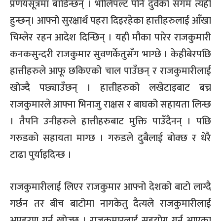
प्रणयसूत्रमा बाँडिन्छन् । भोलिपल्ट पनि दुवैको संगम त्यही
हुन्छन्। आफ्नो सुरक्षार्थ पहरा दिइरहेका हात्तीहरुलाई आँखा
चिम्लेर रहन आदेश दिन्छिन् । यही मौका पारेर राजकुमारी
कनकसुन्दरी राजकुमार सुवणर्केतुसँग भाग्छे । केहीबेरपछि
हात्तीहरुले आफू छकिएको चाल पाउँछन् र राजकुमारीलाई
खोज्दै पछ्याउँछन् । हात्तीहरुको लखेटाइबाट बच्न
राजकुमारले आफ्ना भिनाजु राक्षस र बाघको सहायता लिन्छ
। तैपनि उनीहरुले हात्तीहरुबाट मुक्ति पाउँदैनन् । पछि
गरुडको सहायता माग्छ । गरुडले दुबैलाई बोक्छ र धेरै
टाढा पुर्याइदिन्छ ।
राजकुमारीलाई लिएर राजकुमार आफ्नो देशको बाटो लाग्दै
गर्छन तर बीच बाटोमा नागकेतु दैत्यले राजकुमारीलाई
अपहरण गर्न खोज्छ । राजकुमारलाई सहयोग गर्न आएका