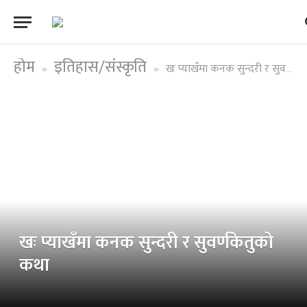
होम
इतिहास/संस्कृति
खः प्याखँमा कनक सुन्दरी र सुवर्णकेतुको कथा
»
»
खः प्याखँमा कनक सुन्दरी र सुवर्णकेतुको
कथा