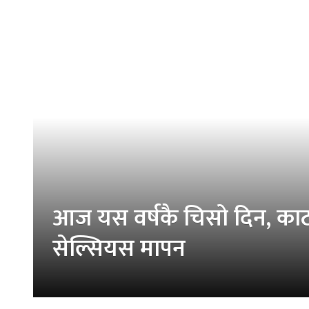
आज यस वर्षकै चिसो दिन, काठम
सेल्सियस मापन