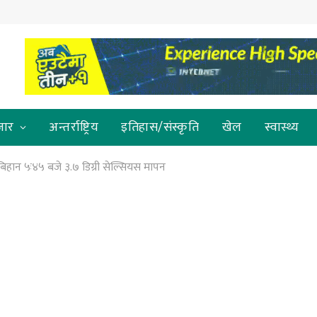
जार
अन्तर्राष्ट्रिय
इतिहास/संस्कृति
खेल
स्वास्थ्य
िहान ५ः४५ बजे ३.७ डिग्री सेल्सियस मापन