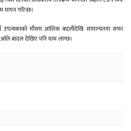
लाई त्यस दिनको अधिकतम तापक्रम भनिन्छ। बिहान ८ः४५ भित्र
रम मापन गरिन्छ।
ौँ उपत्यकाको मौसम आंशिक बदलीदेखि सामान्यतया सफा
अलि बादल देखिए पनि घाम लाग्छ।