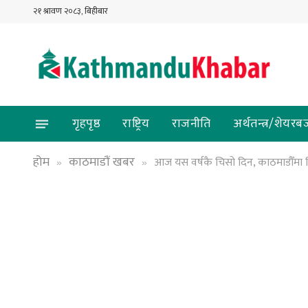
२१ श्रावण २०८३, बिहीबार
गृहपृष्ठ
राष्ट्रिय
राजनीति
अर्थतन्त्र/शेयरब
होम
काठमाडौं खबर
आज यस वर्षकै चिसो दिन, काठमाडौँमा ब
»
»