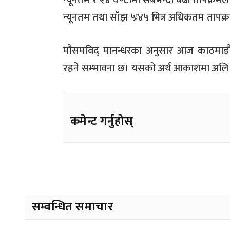
न्यूनतम र २४ घण्टामा सबैभन्दा बढी तापक्रम
न्यूनतम तथा साँझ ५ः४५ भित्र अधिकतम तापक्
मौसमविद् मानन्धरका अनुसार आज काठमाड
रहने सम्भावना छ। यसको अर्थ आकाशमा अलि 
कमेन्ट गर्नुहोस्
सम्बन्धित समाचार