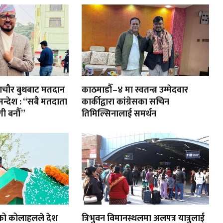
ायणचौर बुथबाट मतदान
काठमाडौँ–४ मा स्वतन्त्र उम्मेदवार
 सन्देश : “सबै मतदाता
कार्कीद्वारा कांग्रेसका सचिन
ी बनौँ”
तिमिल्सिनालाई समर्थन
को कोलाहलले देश
त्रिभुवन विमानस्थलमा अलपत्र यात्रुलाई