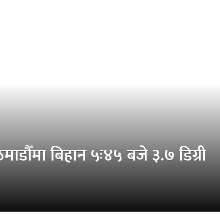
ाडौँमा बिहान ५ः४५ बजे ३.७ डिग्री