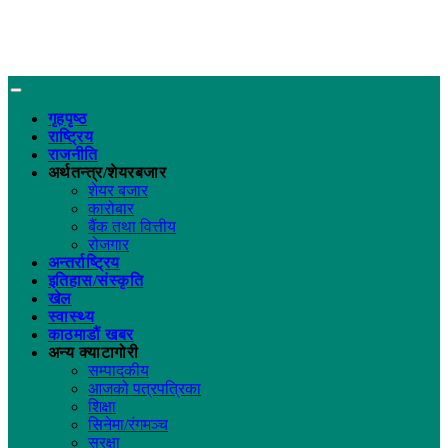
गृहपृष्ठ
राष्ट्रिय
राजनीति
अर्थतन्त्र/शेयरबजार
शेयर बजार
कारोबार
बैंक तथा वित्तीय
रोजगार
अन्तर्राष्ट्रिय
इतिहास/संस्कृति
खेल
स्वास्थ्य
काठमाडौं खबर
अन्य क्याटागोरी
सम्पादकीय
आजको पत्रपत्रिका
शिक्षा
सिनेमा/रंगमञ्च
सुरक्षा