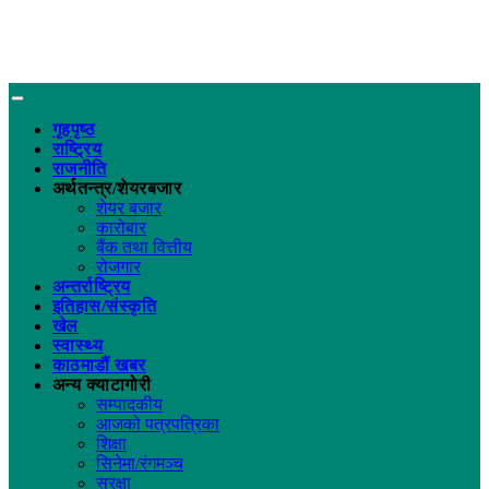
गृहपृष्ठ
राष्ट्रिय
राजनीति
अर्थतन्त्र/शेयरबजार
शेयर बजार
कारोबार
बैंक तथा वित्तीय
रोजगार
अन्तर्राष्ट्रिय
इतिहास/संस्कृति
खेल
स्वास्थ्य
काठमाडौं खबर
अन्य क्याटागोरी
सम्पादकीय
आजको पत्रपत्रिका
शिक्षा
सिनेमा/रंगमञ्च
सुरक्षा