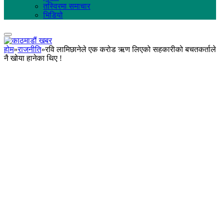
तस्विरमा समाचार
भिडियो
होम
»
राजनीति
»
रवि लामिछानेले एक करोड ऋण लिएको सहकारीको बचतकर्ताले
नै खोया हानेका थिए !