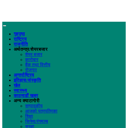
गृहपृष्ठ
राष्ट्रिय
राजनीति
अर्थतन्त्र/शेयरबजार
शेयर बजार
कारोबार
बैंक तथा वित्तीय
रोजगार
अन्तर्राष्ट्रिय
इतिहास/संस्कृति
खेल
स्वास्थ्य
काठमाडौं खबर
अन्य क्याटागोरी
सम्पादकीय
आजको पत्रपत्रिका
शिक्षा
सिनेमा/रंगमञ्च
सुरक्षा