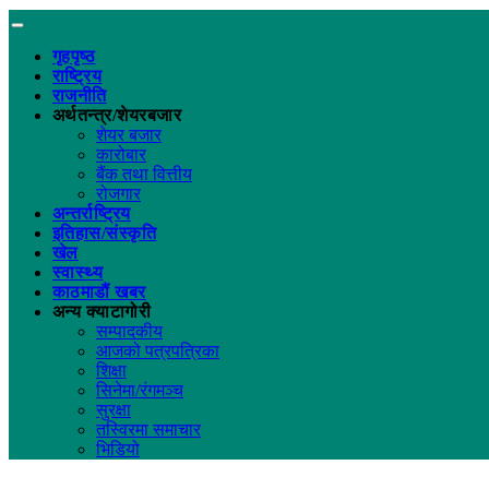
गृहपृष्ठ
राष्ट्रिय
राजनीति
अर्थतन्त्र/शेयरबजार
शेयर बजार
कारोबार
बैंक तथा वित्तीय
रोजगार
अन्तर्राष्ट्रिय
इतिहास/संस्कृति
खेल
स्वास्थ्य
काठमाडौं खबर
अन्य क्याटागोरी
सम्पादकीय
आजको पत्रपत्रिका
शिक्षा
सिनेमा/रंगमञ्च
सुरक्षा
तस्विरमा समाचार
भिडियो