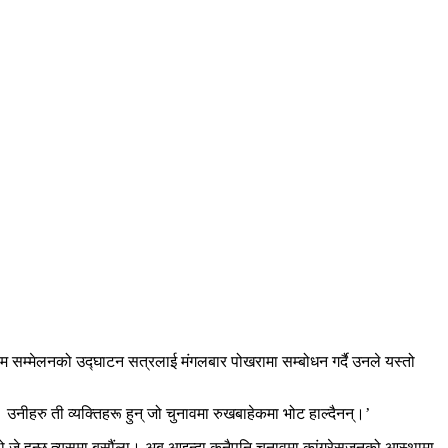
 प्रथम सम्मेलनको उद्घाटन सत्रलाई मंगलबार पोखरामा सम्बोधन गर्दै उनले यस्तो
्। उनीहरु ती व्यक्तिहरू हुन् जो चुनावमा रुखबाहेकमा भोट हाल्दैनन्।’
 धुलो जे हुन्छ त्यसमा बसौंला। अब आइन्दा कुनैपनि चुनावमा कांग्रेसजनको आस्थामा