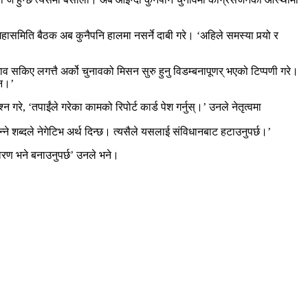
महासमिति बैठक अब कुनैपनि हालमा नसर्ने दाबी गरे। ‘अहिले समस्या पर्‍यो र
नाव सकिए लगत्तै अर्को चुनावको मिसन सुरु हुनु विडम्बनापूणर् भएको टिप्पणी गरे।
ैन।’
रे, ‘तपाईंले गरेका कामको रिपोर्ट कार्ड पेश गर्नुस्।’ उनले नेतृत्वमा
्ष भन्ने शब्दले नेगेटिभ अर्थ दिन्छ। त्यसैले यसलाई संविधानबाट हटाउनुपर्छ।’
ावरण भने बनाउनुपर्छ’ उनले भने।