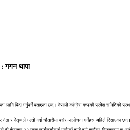
ं’ : गगन थापा
 सँधैका लागि बिदा गर्नुपर्ने बताएका छन्। नेपाली कांग्रेस गण्डकी प्रदेश समितिको
‘तर नेता र नेतृत्वले गल्ती गर्दा चौतारीमा बसेर आलोचना गर्नेहरू अहिले रिसाएका छन
सैले ती ईमान्दार २२ लाख कार्यकर्तालाई भन्नैपर्छ हामी हारे हारौंला, सिंहदरबार वा