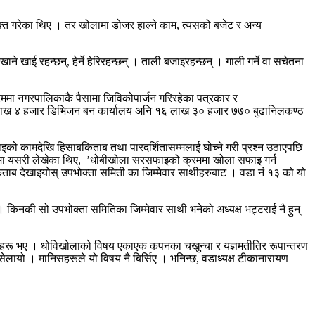
क्त गरेका थिए । तर खोलामा डोजर हाल्ने काम, त्यसको बजेट र अन्य
खाई रहन्छन्, हेर्ने हेरिरहन्छन् । ताली बजाइरहन्छन् । गाली गर्ने वा सचेतना
मा नगरपालिकाकै पैसामा जिविकोपार्जन गरिरहेका पत्रकार र
१ लाख ४ हजार डिभिजन बन कार्यालय अनि १६ लाख ३० हजार ७७० बुढानिलकण्ठ
इको कामदेखि हिसाबकिताब तथा पारदर्शितासम्मलाई घोच्ने गरी प्रश्न उठाएपछि
जालमा यसरी लेखेका थिए, ’धोबीखोला सरसफाइको क्रममा खोला सफाइ गर्न
िताब देखाइयोस् उपभोक्ता समिती का जिम्मेवार साथीहरुबाट । वडा नं १३ को यो
। किनकी सो उपभोक्ता समितिका जिम्मेवार साथी भनेको अध्यक्ष भट्टराई नै हुन्
्साहरू भए । धोविखोलाको विषय एकाएक कपनका चखुन्चा र यज्ञमतीतिर रूपान्तरण
लायो । मानिसहरूले यो विषय नै बिर्सिए । भनिन्छ, वडाध्यक्ष टीकानारायण