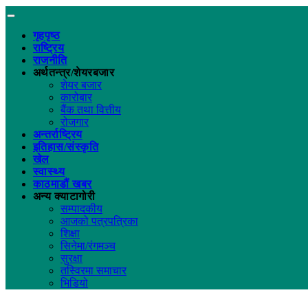
गृहपृष्ठ
राष्ट्रिय
राजनीति
अर्थतन्त्र/शेयरबजार
शेयर बजार
कारोबार
बैंक तथा वित्तीय
रोजगार
अन्तर्राष्ट्रिय
इतिहास/संस्कृति
खेल
स्वास्थ्य
काठमाडौं खबर
अन्य क्याटागोरी
सम्पादकीय
आजको पत्रपत्रिका
शिक्षा
सिनेमा/रंगमञ्च
सुरक्षा
तस्विरमा समाचार
भिडियो