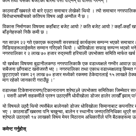
काम तथा यसको बजेटका बारेमा पत्तो पाएनन् वा वास्ता गरेनन् ।
काठमाडौँ खबरले यो बारे एउटा समाचार लेखेको थियो । त्यो समाचार नगरपालिकाब
बिरोधाभाषबीचको कतिपय विषय अझै अन्यौल नै छ ।
विकास निर्माणका विषयमा कहाँबाट बजेट आयो ? कति बजेट आयो ? कहाँ-कहाँ खर्च भ
बाँड्नेहरुको निकै कमी छ ।
गत साउन २२ गते एकाएक रूद्रमती सरसफाई कार्यक्रम सम्पन्न भएको समाचार आ
मिडियाहरूलाईसमेत सम्मान गरिएको थियो । धोविखोला सफाइ सम्पन्न भएको भ
नगरपालिका र २ लाख ७० हजार रुद्रमती हरियाली उपभोक्ता समिति मार्फत खर्च
यो खर्चका विषयमा बुढानीलकण्ठ नगरपालिकाकै एक वडाध्यक्षले गम्भीर आवाज़ उठ
सबैजना छाँगाबाट खसेजस्तै भए । नगरपालिका तथा एकाध वडाध्यक्षलाइ हिम्मत ग
छुट्टाएको रकम २९ लाख ७० हजार मध्येको रकममा ठेकेदारलाई १५ लाखले ठेक्का 
माग रहेको जानकारी गराउँछु ।’
वडाध्यक्ष टिकेशनारायण(टिकानारायण श्रेष्ठ)ले उपभोक्ता समितिका जिम्मेवार सा
। यसरी आफ्नै सहकर्मीले प्रश्न उठाएसँगै धोवीखोला डोजर हालेर लाखौँ झ्वाम् प
यो विषयले उठ्दै थियो त्यसैबेल बालेनको डोजर धोविखोला सिमानाबाट कपनतिर 
भए । काठमाडौँ खबरमा पनि चखुन्चा, बालेन र स्थानीय जनप्रतिनिधिका थुप्रै 
श्रेष्ठले उठाएको १४ लाखको विषय मेयर मिठाराम अधिकारीले पनि बैठकहरूमा 
कमेन्ट गर्नुहोस्