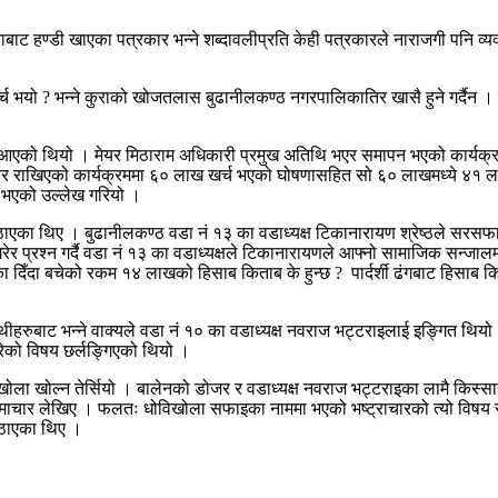
ाट हण्डी खाएका पत्रकार भन्ने शब्दावलीप्रति केही पत्रकारले नाराजगी पनि व्य
यो ? भन्ने कुराको खोजतलास बुढानीलकण्ठ नगरपालिकातिर खासै हुने गर्दैन । खाने 
एको थियो । मेयर मिठाराम अधिकारी प्रमुख अतिथि भएर समापन भएको कार्यक्रम
नेर राखिएको कार्यक्रममा ६० लाख खर्च भएको घोषणासहित सो ६० लाखमध्ये ४
 भएको उल्लेख गरियो ।
ाएका थिए । बुढानीलकण्ठ वडा नं १३ का वडाध्यक्ष टिकानारायण श्रेष्ठले सरसफा
रेर प्रश्न गर्दै वडा नं १३ का वडाध्यक्षले टिकानारायणले आफ्नो सामाजिक सन्
दिँदा बचेको रकम १४ लाखको हिसाब किताब के हुन्छ ? पार्दर्शी ढंगबाट हिसाब क
थीहरुबाट भन्ने वाक्यले वडा नं १० का वडाध्यक्ष नवराज भट्टराइलाई इङ्गित थियो
ारेको विषय छर्लङ्गिएको थियो ।
खोला खोल्न तेर्सियो । बालेनको डोजर र वडाध्यक्ष नवराज भट्टराइका लामै किस
समाचार लेखिए । फलतः धोविखोला सफाइका नाममा भएको भष्ट्राचारको त्यो विषय से
उठाएका थिए ।