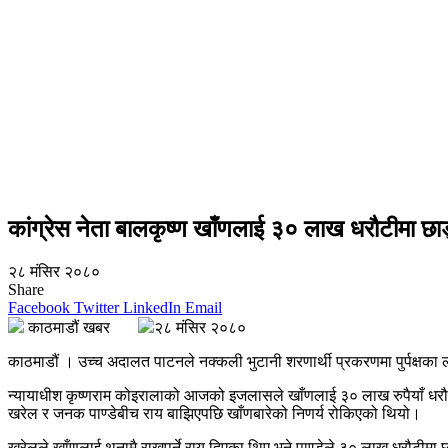
कांग्रेस नेता बालकृष्ण खाँणलाई ३० लाख धरौटीमा छा
२८ मंसिर २०८०
Share
Facebook
Twitter
LinkedIn
Email
काठमाडौं खबर
२८ मंसिर २०८०
काठमाडौं । उच्च अदालत पाटनले नक्कली भुटानी शरणार्थी प्रकरणमा पुर्पक्षका ला
न्यायाधीश कृष्णराम कोइरालाको आजको इजलासले खाँणलाई ३० लाख रुपैयाँ धरौ
खरेल र जनक पाण्डेबीच राय बाझिएपछि खाँणबारेको निणर्य रोकिएको थियो।
खरेलले खाँणलाई थुनामै राख्नुपर्ने राय दिएका थिए भने पाण्डेले ३० लाख धरौटीम