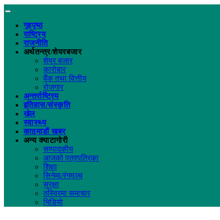
गृहपृष्ठ
राष्ट्रिय
राजनीति
अर्थतन्त्र/शेयरबजार
शेयर बजार
कारोबार
बैंक तथा वित्तीय
रोजगार
अन्तर्राष्ट्रिय
इतिहास/संस्कृति
खेल
स्वास्थ्य
काठमाडौं खबर
अन्य क्याटागोरी
सम्पादकीय
आजको पत्रपत्रिका
शिक्षा
सिनेमा/रंगमञ्च
सुरक्षा
तस्विरमा समाचार
भिडियो