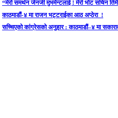
“मेरो समर्थन जेनजी मुभमेन्टलाई ! मेरो भोट सचिन तिम
काठमाडौं-४ मा राजन भट्टराईका आठ अप्ठेरा !
सच्चिएको कांग्रेसको अनुहार : काठमाडौं–४ मा सकारा