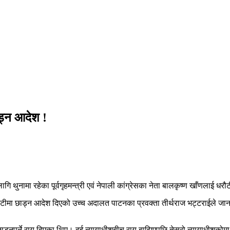
ड्न आदेश !
गि थुनामा रहेका पूर्वगृहमन्त्री एवं नेपाली कांग्रेसका नेता बालकृष्ण खाँणलाई 
टीमा छाड्न आदेश दिएको उच्च अदालत पाटनका प्रवक्ता तीर्थराज भट्टराईले जा
ा छाड्नुपर्ने राय दिएका थिए। दुई न्यायाधीशबीच राय बाझिएपछि तेस्रो न्यायाधीशक