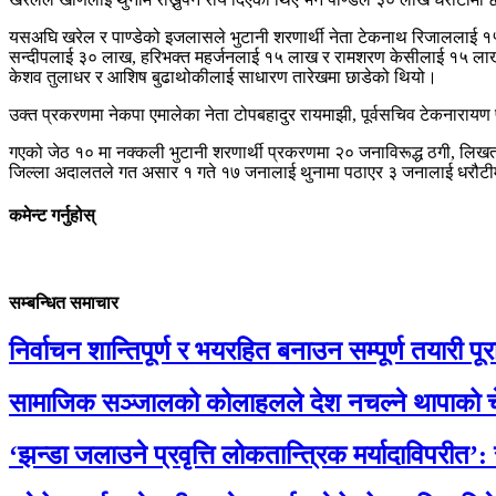
यसअघि खरेल र पाण्डेको इजलासले भुटानी शरणार्थी नेता टेकनाथ रिजाललाई १५
सन्दीपलाई ३० लाख, हरिभक्त महर्जनलाई १५ लाख र रामशरण केसीलाई १५ लाख रुप
केशव तुलाधर र आशिष बुढाथोकीलाई साधारण तारेखमा छाडेको थियो।
उक्त प्रकरणमा नेकपा एमालेका नेता टोपबहादुर रायमाझी, पूर्वसचिव टेकनारायण पाण
गएको जेठ १० मा नक्कली भुटानी शरणार्थी प्रकरणमा २० जनाविरूद्ध ठगी, लिखत 
जिल्ला अदालतले गत असार १ गते १७ जनालाई थुनामा पठाएर ३ जनालाई धरौटीमा
कमेन्ट गर्नुहोस्
सम्बन्धित समाचार
निर्वाचन शान्तिपूर्ण र भयरहित बनाउन सम्पूर्ण तयारी पूरा 
सामाजिक सञ्जालको कोलाहलले देश नचल्ने थापाको च
‘झन्डा जलाउने प्रवृत्ति लोकतान्त्रिक मर्यादाविपरीत’: