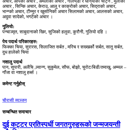
अचार, आपको अचार , अमलाको अचार , गोलभे्डा र धनि्याको चट्नि , मुलाको
अचार , सिन्कि अचार, केराउ, आलु र काक्रोको अचार, सिद्राको अचार,
भान्ग्को अचार, टीम्मुर र खुर्सानिको अचार सिलामको अचार, आलसको अचार,
अदुवा सादेको, भगटेको अचार ।
गुलियो:
पन्चाञ्मृत, साबुदानाको खिर, सुजिको हलुवा, कुरौनी, गुलियो दहि ।
पेय पदार्थ परिकारहरु:
फिक्का चिया, सुरारस, सिलाजित सर्बत , मरिच र सख्खर्को सर्बत, सातु सर्बत,
दुध हालेको चिया
नशालु पदार्थ
पान, सुपारी, अलैचि ,ल्वान्ग, सुकुमेल, सौफ, बोझो, चुरोट/बिडी/तमाखु, अम्मल –
गाँजा वा नशालु हर्ब्स ।
कमेन्ट गर्नुहोस्
चाैरासी व्यञ्जन
सम्बन्धित समाचार
दुई कट्टर प्रतिस्पर्धी जगतगुरुहरूको जन्मजयन्ती