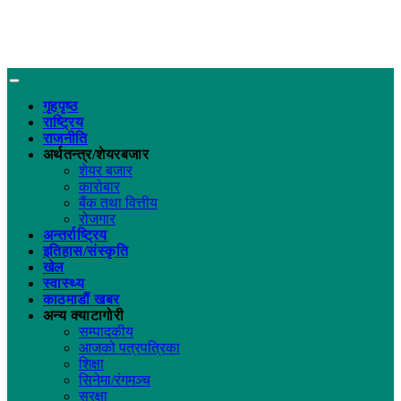
गृहपृष्ठ
राष्ट्रिय
राजनीति
अर्थतन्त्र/शेयरबजार
शेयर बजार
कारोबार
बैंक तथा वित्तीय
रोजगार
अन्तर्राष्ट्रिय
इतिहास/संस्कृति
खेल
स्वास्थ्य
काठमाडौं खबर
अन्य क्याटागोरी
सम्पादकीय
आजको पत्रपत्रिका
शिक्षा
सिनेमा/रंगमञ्च
सुरक्षा