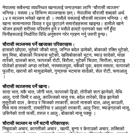
नेपालमा सबैभन्दा व्यवस्थित खानालाई जनाउनका लागि ‘चौरासी व्यञ्जन’
भनिन्छ। यसमा ८४ विभिन्न व्यञ्जनहरू छन्। नेपालीमा चौरासी शब्दको अर्थ
८४ र व्यञ्जन भनेको खाना हो । त्यसैले यसलाई चौरासी व्यञ्जन भनिन्छ । यो
खाना सामान्यतया विवाह र दूध छुटाउने समारोहहरूमा खाइन्छ। हामीले खाने
भोजन हाम्रो शरीरमा परिवर्तन हुने र यसैले हाम्रो प्राणको रक्षा गर्ने हुँदा
यिनीहरूलाई निर्धारित विधि अनुशरण गरेर ग्रहण गर्नु जरुरी हुन्छ।
चौरासी व्यञ्जनमा पर्ने खाजाका परिकारहरू :
हासको छोएला, भुतेको जौको सातु, जन्ग्लि बदेल डामेको, बोकाको रक्ति भुटेको,
सपु मिचा, बोकाको भित्र्यास भुटेको, खसिबोकाको भुटन, च्याउ सादेको, माछा
तारेको, दालको बारा, फापरको रोटी, बिरौला, भुटेको चिउरा, सिरौला, बट्टाइ
पोलेको हासको अण्डा तारेको, नरममालपुवा, मकैको पुवा, बदाम मसला, फापरको
फुलौरा, खरायो को मासुडामेको, गुन्द्रुक भटमास सादेको, सेल रोटी, चनाआलु
।
चौरासी व्यञ्जनमा पर्ने खाना :
सादा भात, मकै भात, जोगी भात, फापरको ढ़िडो, तोरीको साग झानेको, मेथि
आलु, रातो सिमी र आलु, कालिजको मासु रस, बदेल तारेको, हिङ झानेको
मुसुरोको दाल , केराउ र चिजको तरकारी, कालो मासको दाल, आलु काउली,
मिस मास तरकारी, रामतोरिया र आलुको तरकारी, आलु जिरा, च्याङ्ग्राको मासु,
उसिनेको रातो फर्सी, तरुल र आलु , बोकाको मासु पक्कु ।
चौरासी व्यञ्जन मा पर्ने चटनी परिकारहरु:
निबुवाको अचार, कागतीको अचार , खल्पी, बुन्गा र केराउको अचार, लब्सिको