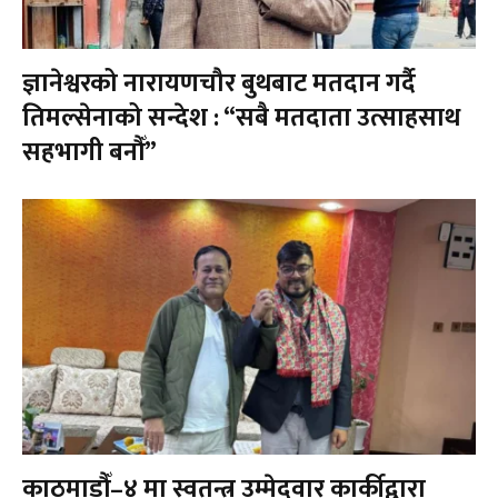
ज्ञानेश्वरको नारायणचौर बुथबाट मतदान गर्दै
तिमल्सेनाको सन्देश : “सबै मतदाता उत्साहसाथ
सहभागी बनौँ”
काठमाडौँ–४ मा स्वतन्त्र उम्मेदवार कार्कीद्वारा