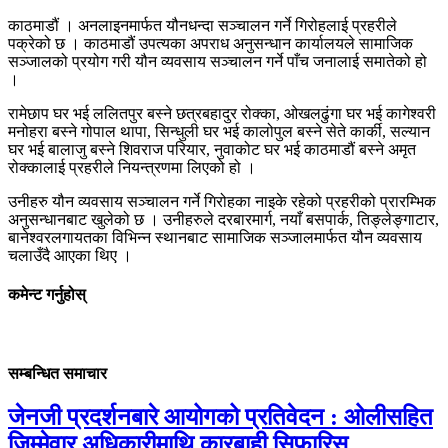
काठमाडौं । अनलाइनमार्फत यौनधन्दा सञ्चालन गर्ने गिरोहलाई प्रहरीले
पक्रेको छ । काठमाडौं उपत्यका अपराध अनुसन्धान कार्यालयले सामाजिक
सञ्जालको प्रयोग गरी यौन व्यवसाय सञ्चालन गर्ने पाँच जनालाई समातेको हो
।
रामेछाप घर भई ललितपुर बस्ने छत्रबहादुर रोक्का, ओखलढुंगा घर भई कागेश्वरी
मनोहरा बस्ने गोपाल थापा, सिन्धुली घर भई कालोपुल बस्ने सेते कार्की, सल्यान
घर भई बालाजु बस्ने शिवराज परियार, नुवाकोट घर भई काठमाडौं बस्ने अमृत
रोक्कालाई प्रहरीले नियन्त्रणमा लिएको हो ।
उनीहरु यौन व्यवसाय सञ्चालन गर्ने गिरोहका नाइके रहेको प्रहरीको प्रारम्भिक
अनुसन्धानबाट खुलेको छ । उनीहरुले दरबारमार्ग, नयाँ बसपार्क, तिङ्लेङ्गाटार,
बानेश्वरलगायतका विभिन्न स्थानबाट सामाजिक सञ्जालमार्फत यौन व्यवसाय
चलाउँदै आएका थिए ।
कमेन्ट गर्नुहोस्
सम्बन्धित समाचार
जेनजी प्रदर्शनबारे आयोगको प्रतिवेदन : ओलीसहित
जिम्मेवार अधिकारीमाथि कारबाही सिफारिस