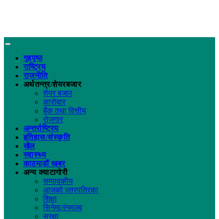
गृहपृष्ठ
राष्ट्रिय
राजनीति
अर्थतन्त्र/शेयरबजार
शेयर बजार
कारोबार
बैंक तथा वित्तीय
रोजगार
अन्तर्राष्ट्रिय
इतिहास/संस्कृति
खेल
स्वास्थ्य
काठमाडौं खबर
अन्य क्याटागोरी
सम्पादकीय
आजको पत्रपत्रिका
शिक्षा
सिनेमा/रंगमञ्च
सुरक्षा