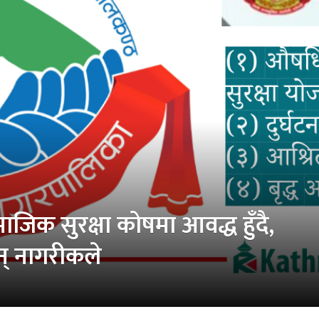
िक सुरक्षा कोषमा आवद्ध हुँदै,
न् नागरीकले