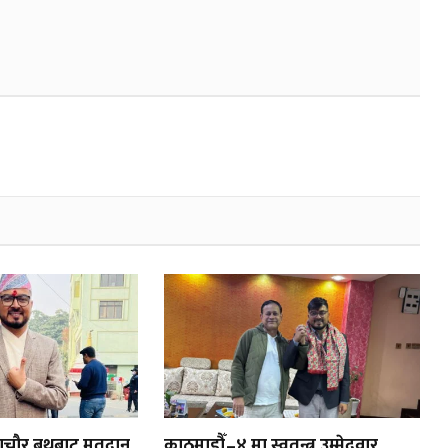
ायणचौर बुथबाट मतदान
काठमाडौँ–४ मा स्वतन्त्र उम्मेदवार