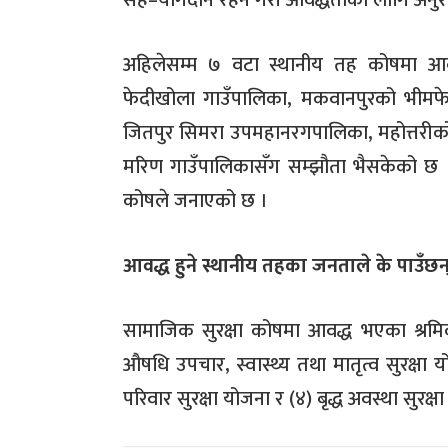
सह
–
योगदान रहने गरी आवद्धताका लागि अनुर
अहिलेसम्म ७ वटा स्थानीय तह कोषमा आव
फेदीखोला गाउँपालिका
,
मकवानपुरको भीमफे
जितपुर सिमरा उपमहानरगपालिका
,
महोत्तरी
मरिण गाउँपालिकासँग सम्झौता भैसकेको छ ।
कोषले जनाएको छ ।
आवद्ध
हुने
स्थानीय
तहका
जनताले
के
पाउँछन
सामाजिक सुरक्षा कोषमा आवद्ध भएका श्रमिकल
औषधि उपचार
,
स्वास्थ्य तथा मातृत्व सुरक्षा 
परिवार सुरक्षा योजना र
(
४
)
बृद्ध अवस्था सुरक्ष