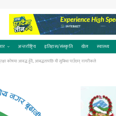
जार
अन्तर्राष्ट्रिय
इतिहास/संस्कृति
खेल
स्वास्थ्य
षा कोषमा आवद्ध हुँदै, आबद्धतापछि यी सुबिधा पाउँछन् नागरीकले