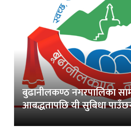
बुढानीलकण्ठ नगरपालिका सामाज
आबद्धतापछि यी सुबिधा पाउँछ