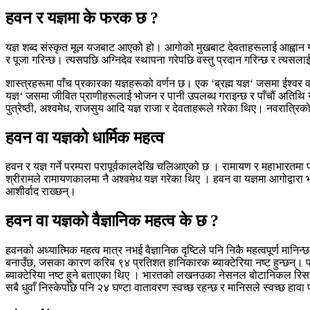
हवन र यज्ञमा के फरक छ
?
यज्ञ शब्द संस्कृत मूल यजबाट आएको हो। आगोको मुखबाट देवताहरूलाई आह्वान गरी 
र पूजा गरिन्छ। त्यसपछि अग्निदेव स्थापना गरेपछि वस्तु प्रदान गरिन्छ र त्यसल
शास्त्रहरूमा पाँच प्रकारका यज्ञहरूको वर्णन छ। एक
‘
ब्रह्म यज्ञ
‘
जसमा ईश्वर वा
यज्ञ
‘
जसमा जीवित प्राणीहरूलाई भोजन र पानी उपलब्ध गराइन्छ र पाँचौं अतिथि य
पुत्रेष्ठी
,
अश्वमेध
,
राजसुय आदि यज्ञ राजा र देवताहरूले गरेका थिए। नवरात्रिको
हवन वा यज्ञको धार्मिक महत्व
हवन र यज्ञ गर्ने परम्परा परापूर्वकालदेखि चलिआएको छ । रामायण र महाभारत
श्रीरामले रामायणकालमा नै अश्वमेध यज्ञ गरेका थिए । हवन वा यज्ञमा आगोद्वारा भग
आशीर्वाद राख्छन्।
हवन वा यज्ञको वैज्ञानिक महत्व के छ
?
हवनको अध्यात्मिक महत्व मात्र नभई वैज्ञानिक दृष्टिले पनि निकै महत्वपूर्ण मान
बनाउँछ
,
जसका कारण करिब ९४ प्रतिशत हानिकारक ब्याक्टेरिया नष्ट हुन्छन्। 
ब्याक्टेरिया नष्ट हुने बताएका थिए । भारतको लखनउका नेसनल बोटानिकल रिसर्च इ
सबै धुवाँ निस्केपछि पनि २४ घण्टा वातावरण स्वच्छ रहन्छ र मानिसले स्वच्छ हावा