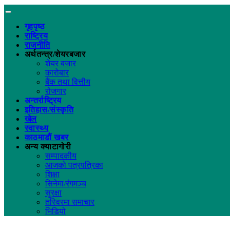
गृहपृष्ठ
राष्ट्रिय
राजनीति
अर्थतन्त्र/शेयरबजार
शेयर बजार
कारोबार
बैंक तथा वित्तीय
रोजगार
अन्तर्राष्ट्रिय
इतिहास/संस्कृति
खेल
स्वास्थ्य
काठमाडौं खबर
अन्य क्याटागोरी
सम्पादकीय
आजको पत्रपत्रिका
शिक्षा
सिनेमा/रंगमञ्च
सुरक्षा
तस्विरमा समाचार
भिडियो