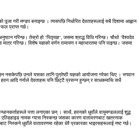
ो पूजा गरी मण्डप बनाइन्छ । त्यसपछि निर्धारित देवताहरूलाई सबै दिशामा आह्वान
फल प्राप्त गर्छ।
नुष्ठान गरिन्छ। तेस्रो हो
‘
पितृयज्ञ
‘,
जसमा श्राद्ध विधि गरिन्छ। चौथो
‘
वैश्वदेव
ा मात्र गरिन्छ। विशेष यज्ञको वर्णन रामायण र महाभारतमा पनि पाइन्छ। जसमा
ाउन नसकेपछि उनले यसका लागि पुत्रेष्ठी यज्ञको आयोजना गरेका थिए । भगवान
हवन आदि गर्नाले देवताहरू पनि छिट्टै प्रसन्‍न हुन्छन् र साधकमाथि सधैं
सन्धानकर्ताहरूले पत्ता लगाएका छन् । साथै
,
हवनको धुवाँले वायुमण्डललाई शुद्ध
ोर्मिक एल्डिहाइड नामक ग्यास निस्कन्छ जसका कारण वातावरणबाट खतरनाक
बाट निस्कने धुवाँले वातावरणमा रहेका धेरै प्रकारका भाइरसहरूलाई नष्ट गर्छ।