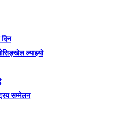
ै दिन
योसिङ्खेल ल्याइयो
ै
ट्रिय सम्मेलन