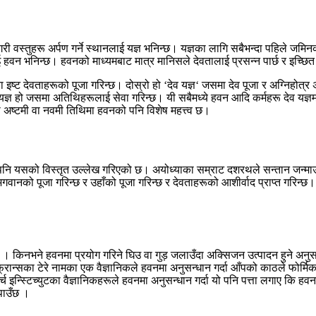
वस्तुहरू अर्पण गर्ने स्थानलाई यज्ञ भनिन्छ। यज्ञका लागि सबैभन्दा पहिले जमिनक
ाई हवन भनिन्छ। हवनको माध्यमबाट मात्र मानिसले देवतालाई प्रसन्न पार्छ र इच्छित 
 इष्ट देवताहरूको पूजा गरिन्छ। दोस्रो हो
‘
देव यज्ञ
‘
जसमा देव पूजा र अग्निहोत्र अ
ज्ञ हो जसमा अतिथिहरूलाई सेवा गरिन्छ। यी सबैमध्ये हवन आदि कर्महरू देव यज्ञम
 अष्टमी वा नवमी तिथिमा हवनको पनि विशेष महत्त्व छ।
मा पनि यसको विस्तृत उल्लेख गरिएको छ। अयोध्याका सम्राट दशरथले सन्तान जन्म
वानको पूजा गरिन्छ र उहाँको पूजा गरिन्छ र देवताहरूको आशीर्वाद प्राप्त गरिन्छ। 
िन्छ । किनभने हवनमा प्रयोग गरिने घिउ वा गुड़ जलाउँदा अक्सिजन उत्पादन हुने अनु
फ्रान्सका टेरे नामका एक वैज्ञानिकले हवनमा अनुसन्धान गर्दा आँपको काठले फ
न्स्टिच्युटका वैज्ञानिकहरूले हवनमा अनुसन्धान गर्दा यो पनि पत्ता लगाए कि हवन
 पाउँछ ।