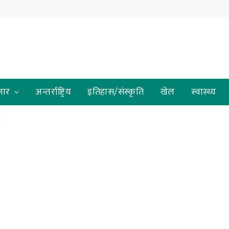
जार
अन्तर्राष्ट्रिय
इतिहास/संस्कृति
खेल
स्वास्थ्य
!