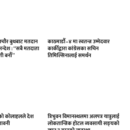
ायणचौर बुथबाट मतदान
काठमाडौँ–४ मा स्वतन्त्र उम्मेदवार
 सन्देश : “सबै मतदाता
कार्कीद्वारा कांग्रेसका सचिन
ी बनौँ”
तिमिल्सिनालाई समर्थन
को कोलाहलले देश
त्रिभुवन विमानस्थलमा अलपत्र यात्रुलाई
तावनी
लोकतान्त्रिक होटल व्यवसायी सङ्घको