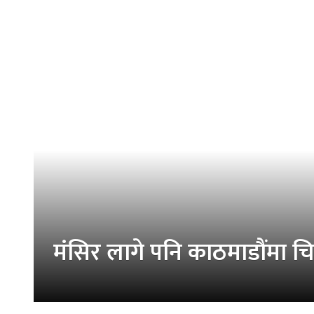
मंसिर लागे पनि काठमाडौंमा चि