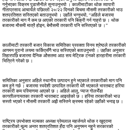
गर्नुभएका विक्रम पुडासैनीले सुनाउनुभयो । कालीमाटीका थोक व्यापारी
गीताप्रसाद आचार्यले पछिल्लो २०
/
२२ दिनको बिचमा मौसमी तरकारीको भाउ
शतप्रतिशत सस्तिएको बताउनुभयो । उहाँले भन्नुभयो
, “
अहिले बजारमा
तरकारीको माग नै कम छ आएको तरकारी पनि बिक्री गर्न गाह्रो छ । थोक
बजारमा मौसमी मात्रै होइन
,
बेमौसमी तरकारी पनि सस्तिएको छ ।
”
कालीमाटी तरकारी बजार विकास समितिका प्रवक्ता विनय श्रेष्ठले तरकारीको
आगमन पुरानो लयमा फर्किएसँगै भाउ सस्तिएको बताउनुभयो । उहाँका अनुसार
तिहारपछि बजारमा दैनिक औसतमा आठ सय मेट्रिक टनको हारहारीमा तरकारी
भित्रिने गरेको छ ।
समितिका अनुसार अहिले स्थानीय उत्पादन हुने भएकाले तरकारीको माग पनि
कम हुने गर्छ । बजारमा स्वदेशी उत्पादित तरकारी धेरै भएकाले भारतबाट हरिया
तरकारी कम परिमाणमा आएको छ । अहिले आलु
,
प्याज गोलभेँडा
कागतीलगायतका तरकारी भारतबाट आइरहेको छ । हरिया तरकारीको भाउ
सस्तो भएको र मौसमी तरकारी अझै सस्तिने क्रममा रहेको उहाँको भनाइ छ ।
राष्ट्रिय उपभोक्ता मञ्चका अध्यक्ष प्रेमलाल महर्जनले थोक र खुद्रामा
तरकारीको मूल्य अन्तर शतप्रतिशत हँदा पनि अनुगमन नहुने सरकारको