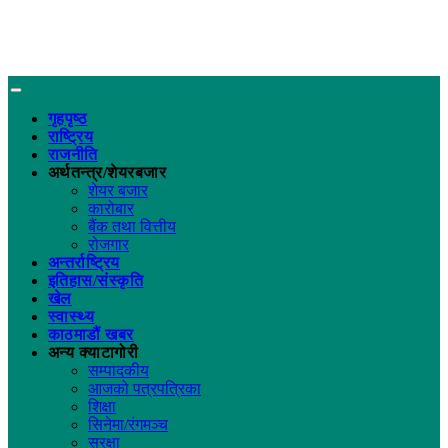
गृहपृष्ठ
राष्ट्रिय
राजनीति
अर्थतन्त्र/शेयरबजार
शेयर बजार
कारोबार
बैंक तथा वित्तीय
रोजगार
अन्तर्राष्ट्रिय
इतिहास/संस्कृति
खेल
स्वास्थ्य
काठमाडौं खबर
अन्य क्याटागोरी
सम्पादकीय
आजको पत्रपत्रिका
शिक्षा
सिनेमा/रंगमञ्च
सुरक्षा