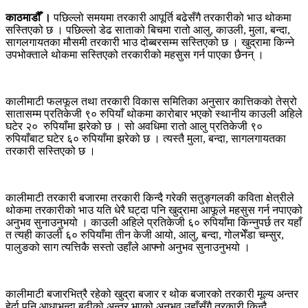
काठमाडौँ
।
पछिल्लो समयमा तरकारी आपूर्ति बढेसँगै तरकारीको भाउ थोकमा
सस्तिएको छ । पछिल्लो डेढ साताको बिचमा रातो आलु
,
काउली
,
मुला
,
बन्दा
,
सागलगायतका मौसमी तरकारी भाउ दोब्बरसम्म सस्तिएको छ । खुद्रामा किन्ने
उपभोक्ताले थोकमा सस्तिएको तरकारीको महसुस गर्न पाएका छैनन् ।
कालीमाटी फलफूल तथा तरकारी विकास समितिका अनुसार कात्तिकको तेस्रो
सातासम्म प्रतिकेजी ९० रुपियाँ थोकमा कारोबार भएको स्थानीय काउली अहिले
घटेर २०
रुपियाँमा झरेको छ । सो अवधिमा रातो आलु प्रतिकेजी ९०
रुपियाँबाट घटेर ६० रुपियाँमा झरेको छ । त्यस्तै मुला
,
बन्दा
,
सागलगायतका
तरकारी सस्तिएको छ ।
कालीमाटी तरकारी बजारमा तरकारी किन्दै गरेकी सतुङ्गलकी कविता क्षेत्रीले
थोकमा तरकारीको भाउ यति धेरै घट्दा पनि खुद्रामा आफूले महसुस गर्न नपाएको
अनुभव सुनाउनुभयो । काउली अहिले प्रतिकेजी ६० रुपियाँमा किन्नुपर्छ तर यहाँ
त त्यही काउली ६० रुपियाँमा तीन केजी आयो
,
आलु
,
बन्दा
,
गोलभेँडा चम्सुर
,
पालुङको साग त्यत्तिकै सस्तो उहाँले आफ्नो अनुभव सुनाउनुभयो ।
कालीमाटी बजारभित्रै रहेको खुद्रा बजार र थोक बजारको तरकारी मूल्य अन्तर
हेर्दा पनि आधाभन्दा बढीको अन्तर भएको अनुभव उहाँसँगै तरकारी किन्दै