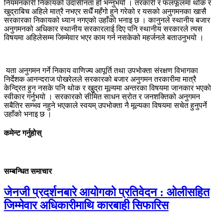
नियमनकारी निकायको उदासीनता हो भन्नुभयो । तरकारी र फलफूलमा थोक र
खुद्राबिच अहिले मात्रै नभएर सधैँ महँगो हुने गरेको र यसको अनुगमनका खासै
सरकारका निकायको ध्यान नगएको उहाँको भनाइ छ । कानुनले स्थानीय बजार
अनुगमनको अधिकार स्थानीय सरकारलाई दिए पनि स्थानीय सरकारले त्यस
विषयमा अहिलेसम्म जिम्मेवार भएर काम गर्न नसकेको महर्जनले बताउनुभयो ।
यता अनुगमन गर्ने निकाय वाणिज्य आपूर्ति तथा उपभोक्ता संरक्षण विभागका
निर्देशक आनन्दराज पोखरेलले सरकारको बजार अनुगमन तरकारीमा मात्रै
केन्द्रित हुन नसके पनि थोक र खुुद्रा मूल्यमा अन्तरका विषयमा जानकार भएको
स्वीकार गर्नुभयो । सरकारको सीमित साधन स्रोत र जनशक्तिको अनुगमन
सबैतिर सम्भव नहुने भएकाले स्वयम् उपभोक्ता नै मूल्यका विषयमा सचेत हुनुपर्ने
उहाँको भनाइ छ ।
कमेन्ट गर्नुहोस्
सम्बन्धित समाचार
जेनजी प्रदर्शनबारे आयोगको प्रतिवेदन : ओलीसहित
जिम्मेवार अधिकारीमाथि कारबाही सिफारिस