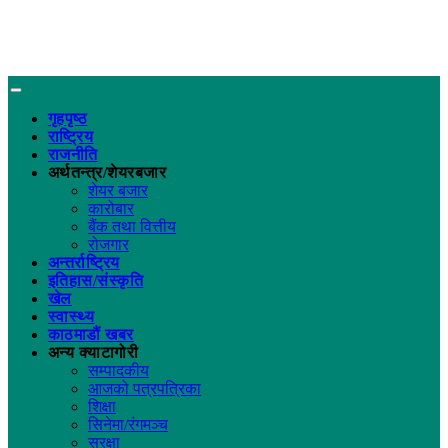
गृहपृष्ठ
राष्ट्रिय
राजनीति
अर्थतन्त्र/शेयरबजार
शेयर बजार
कारोबार
बैंक तथा वित्तीय
रोजगार
अन्तर्राष्ट्रिय
इतिहास/संस्कृति
खेल
स्वास्थ्य
काठमाडौं खबर
अन्य क्याटागोरी
सम्पादकीय
आजको पत्रपत्रिका
शिक्षा
सिनेमा/रंगमञ्च
सुरक्षा