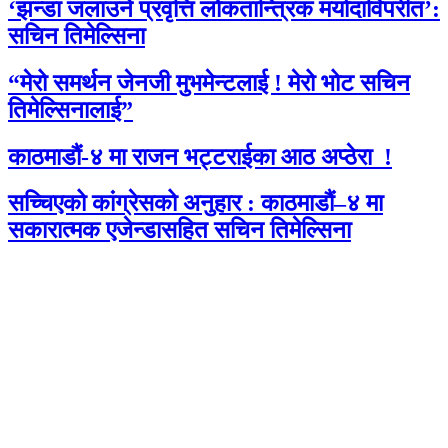
‘झन्डा जलाउने प्रवृत्ति लोकतान्त्रिक मर्यादाविपरीत’:
सचिन तिमेल्सिना
“मेरो समर्थन जेनजी मुभमेन्टलाई ! मेरो भोट सचिन
तिमेल्सिनालाई”
काठमाडौं-४ मा राजन भट्टराईका आठ अप्ठेरा !
सच्चिएको कांग्रेसको अनुहार : काठमाडौं–४ मा
सकारात्मक एजेन्डासहित सचिन तिमेल्सिना