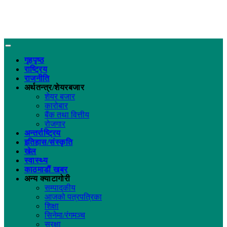
गृहपृष्ठ
राष्ट्रिय
राजनीति
अर्थतन्त्र/शेयरबजार
शेयर बजार
कारोबार
बैंक तथा वित्तीय
रोजगार
अन्तर्राष्ट्रिय
इतिहास/संस्कृति
खेल
स्वास्थ्य
काठमाडौं खबर
अन्य क्याटागोरी
सम्पादकीय
आजको पत्रपत्रिका
शिक्षा
सिनेमा/रंगमञ्च
सुरक्षा