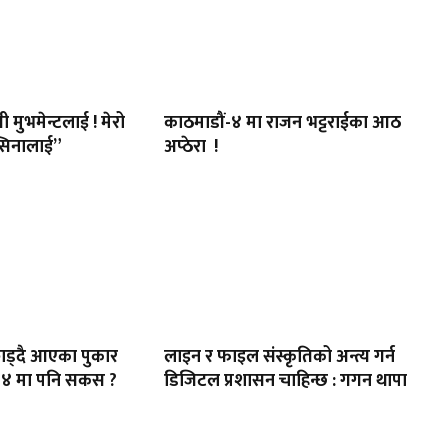
ी मुभमेन्टलाई ! मेरो
काठमाडौं-४ मा राजन भट्टराईका आठ
सिनालाई”
अप्ठेरा !
र छाड्दै आएका पुकार
लाइन र फाइल संस्कृतिको अन्त्य गर्न
-४ मा पनि सकस ?
डिजिटल प्रशासन चाहिन्छ : गगन थापा