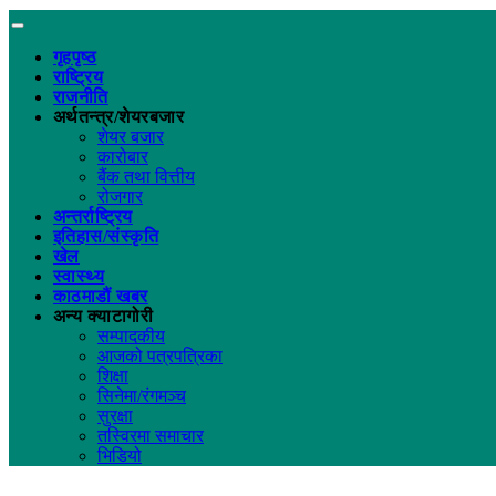
गृहपृष्ठ
राष्ट्रिय
राजनीति
अर्थतन्त्र/शेयरबजार
शेयर बजार
कारोबार
बैंक तथा वित्तीय
रोजगार
अन्तर्राष्ट्रिय
इतिहास/संस्कृति
खेल
स्वास्थ्य
काठमाडौं खबर
अन्य क्याटागोरी
सम्पादकीय
आजको पत्रपत्रिका
शिक्षा
सिनेमा/रंगमञ्च
सुरक्षा
तस्विरमा समाचार
भिडियो