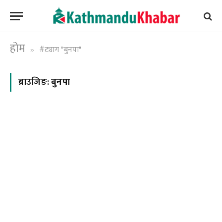
होम
#ट्याग "बुनपा"
»
ब्राउजिङ:
बुनपा