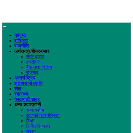
गृहपृष्ठ
राष्ट्रिय
राजनीति
अर्थतन्त्र/शेयरबजार
शेयर बजार
कारोबार
बैंक तथा वित्तीय
रोजगार
अन्तर्राष्ट्रिय
इतिहास/संस्कृति
खेल
स्वास्थ्य
काठमाडौं खबर
अन्य क्याटागोरी
सम्पादकीय
आजको पत्रपत्रिका
शिक्षा
सिनेमा/रंगमञ्च
सुरक्षा