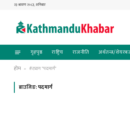
२३ श्रावण २०८३, शनिबार
गृहपृष्ठ
राष्ट्रिय
राजनीति
अर्थतन्त्र/शेयरब
होम
#ट्याग "पदमार्ग"
»
ब्राउजिङ:
पदमार्ग