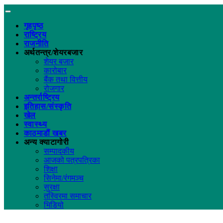
गृहपृष्ठ
राष्ट्रिय
राजनीति
अर्थतन्त्र/शेयरबजार
शेयर बजार
कारोबार
बैंक तथा वित्तीय
रोजगार
अन्तर्राष्ट्रिय
इतिहास/संस्कृति
खेल
स्वास्थ्य
काठमाडौं खबर
अन्य क्याटागोरी
सम्पादकीय
आजको पत्रपत्रिका
शिक्षा
सिनेमा/रंगमञ्च
सुरक्षा
तस्विरमा समाचार
भिडियो