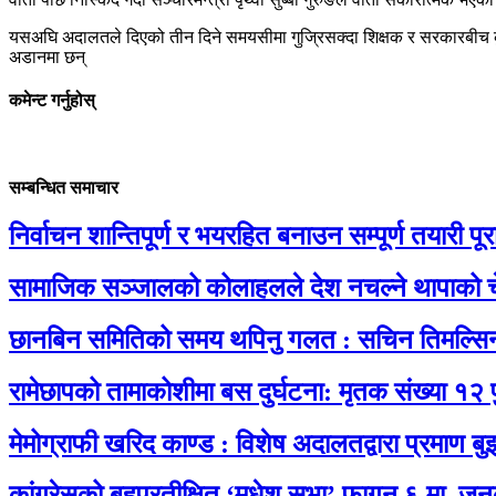
यसअघि अदालतले दिएको तीन दिने समयसीमा गुज्रिसक्दा शिक्षक र सरकारबीच कु
अडानमा छन्
कमेन्ट गर्नुहोस्
सम्बन्धित समाचार
निर्वाचन शान्तिपूर्ण र भयरहित बनाउन सम्पूर्ण तयारी पूरा 
सामाजिक सञ्जालको कोलाहलले देश नचल्ने थापाको च
छानबिन समितिको समय थपिनु गलत : सचिन तिमल्सि
रामेछापको तामाकोशीमा बस दुर्घटना: मृतक संख्या १२ 
मेमोग्राफी खरिद काण्ड : विशेष अदालतद्वारा प्रमाण बु
कांग्रेसको बहुप्रतीक्षित ‘मधेश सभा’ फागुन ६ मा, जन