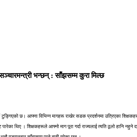
सञ्चारमन्त्री भन्छन् : साँझसम्म कुरा मिल्छ
ष टुङ्गिएको छ। आफ्ना विभिन्न मागहरू राखेर सडक प्रदर्शनमा उत्रिएका शिक्षक
ष्ट पारेका थिए । शिक्षकहरूले आफ्नो माग पूरा गर्दा राज्यलाई त्यति ठूलो हानि नहु
को भन्दै मङ्गलबार साँझसम्म पुग्ने दाबी गरेका छन् ।