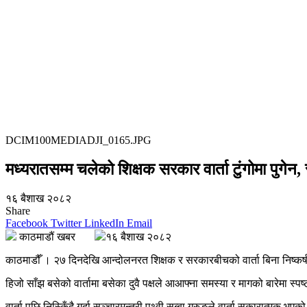
DCIM100MEDIADJI_0165.JPG
मध्यरातसम्म चलेको शिक्षक सरकार वार्ता टुंगोमा पुगेन, 
१६ बैशाख २०८२
Share
Facebook
Twitter
LinkedIn
Email
काठमाडौं खबर
१६ बैशाख २०८२
काठमाडौँ । २७ दिनदेखि आन्दोलनरत शिक्षक र सरकारबीचको वार्ता बिना निष्कर्
हिजो साँझ बसेको वार्तामा बसेका दुवै पक्षले आआफ्ना समस्या र मागको बारेमा स्प
वार्ता पछि निस्किँदै गर्दा सञ्चारमन्त्री पृथ्वी सुब्बा गुरुङले वार्ता सकारात्मक भए