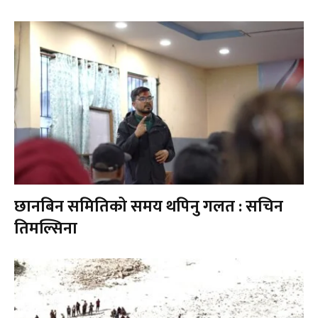
छानबिन समितिको समय थपिनु गलत : सचिन
तिमल्सिना