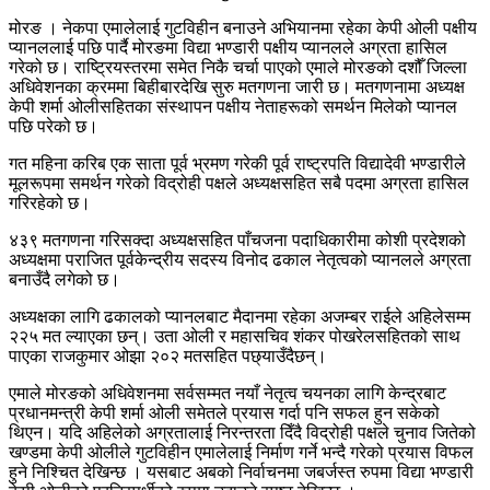
मोरङ । नेकपा एमालेलाई गुटविहीन बनाउने अभियानमा रहेका केपी ओली पक्षीय
प्यानललाई पछि पार्दै मोरङमा विद्या भण्डारी पक्षीय प्यानलले अग्रता हासिल
गरेको छ। राष्ट्रियस्तरमा समेत निकै चर्चा पाएको एमाले मोरङको दशौँ जिल्ला
अधिवेशनका क्रममा बिहीबारदेखि सुरु मतगणना जारी छ। मतगणनामा अध्यक्ष
केपी शर्मा ओलीसहितका संस्थापन पक्षीय नेताहरूको समर्थन मिलेको प्यानल
पछि परेको छ।
गत महिना करिब एक साता पूर्व भ्रमण गरेकी पूर्व राष्ट्रपति विद्यादेवी भण्डारीले
मूलरूपमा समर्थन गरेको विद्रोही पक्षले अध्यक्षसहित सबै पदमा अग्रता हासिल
गरिरहेको छ।
४३९ मतगणना गरिसक्दा अध्यक्षसहित पाँचजना पदाधिकारीमा कोशी प्रदेशको
अध्यक्षमा पराजित पूर्वकेन्द्रीय सदस्य विनोद ढकाल नेतृत्वको प्यानलले अग्रता
बनाउँदै लगेको छ।
अध्यक्षका लागि ढकालको प्यानलबाट मैदानमा रहेका अजम्बर राईले अहिलेसम्म
२२५ मत ल्याएका छन्। उता ओली र महासचिव शंकर पोखरेलसहितको साथ
पाएका राजकुमार ओझा २०२ मतसहित पछ्याउँदैछन्।
एमाले मोरङको अधिवेशनमा सर्वसम्मत नयाँ नेतृत्व चयनका लागि केन्द्रबाट
प्रधानमन्त्री केपी शर्मा ओली समेतले प्रयास गर्दा पनि सफल हुन सकेको
थिएन। यदि अहिलेको अग्रतालाई निरन्तरता दिँदै विद्रोही पक्षले चुनाव जितेको
खण्डमा केपी ओलीले गुटविहीन एमालेलाई निर्माण गर्ने भन्दै गरेको प्रयास विफल
हुने निश्चित देखिन्छ । यसबाट अबको निर्वाचनमा जबर्जस्त रुपमा विद्या भण्डारी