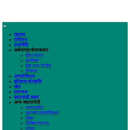
गृहपृष्ठ
राष्ट्रिय
राजनीति
अर्थतन्त्र/शेयरबजार
शेयर बजार
कारोबार
बैंक तथा वित्तीय
रोजगार
अन्तर्राष्ट्रिय
इतिहास/संस्कृति
खेल
स्वास्थ्य
काठमाडौं खबर
अन्य क्याटागोरी
सम्पादकीय
आजको पत्रपत्रिका
शिक्षा
सिनेमा/रंगमञ्च
सुरक्षा