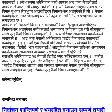
काठमाडौं । अवैध रुपमा अमेरिकामा बस्दै आएका आठ जना नेपालीलाई
अमेरिकाले काठमाडौं ल्याएर छाडेको छ । अमेरिकाबाट आएको एउटा चार्टर
विमान बुधबार त्रिभुवन अन्तर्राष्ट्रिय विमानस्थल आइपुगेको थियो । नेपाल
फर्काइदिएका आठ जनालाई थप ‘सोधपुछ’का लागि नेपाल प्रहरीको जिम्मा
लगाइएको छ ।
अमेरिकाको ‘चार्डट’ विमानबाट काठमाडौँस्थित त्रिभुवन अन्तर्राष्ट्रिय
विमानस्थल आइपुगेका उनीहरूलाई अध्यागमन प्रक्रिया पूरा गरी सोधपुछका
लागि प्रहरीको जिम्ममा लगाइएको विमानस्थलस्थित अध्यागमन कार्यालयले
जनाएको छ । आठ जना नेपाली अमेरिकाको चार्टड विमानबाट काठमाडौँ
फर्काइएका हुन् । अर्का एक नेपाली पनि आजै कतार एयरवेजको नियमित
उडानबाट ‘डिपोर्ट’ भएर काठमाडाँै आइपुगेको विमानस्थलस्थित अध्यागमन
कार्यालयका अध्यागमन अधिकृत यज्ञराज अर्यालले पुष्टि गरे।
यसअघि अमेरिकाबाट २७ नेपाली डिपोर्ट भएर फर्किइसकेका छन् । “हामीले
अध्यागमन प्रक्रिया पूरा गरेर उनीहरुलाई पठायौँ”, अधिकृत अर्यालले भने,
“चार्टट विमानबाट आएका आठ जनाका सम्बन्धमा नेपाल प्रहरीले सोधपुछका
लागि पठाइदिन आग्रह गरेकाले प्रहरीको जिम्मा लगाएका छौँ ।”
कमेन्ट गर्नुहोस्
सम्बन्धित समाचार
निर्वाचन शान्तिपूर्ण र भयरहित बनाउन सम्पूर्ण तयारी