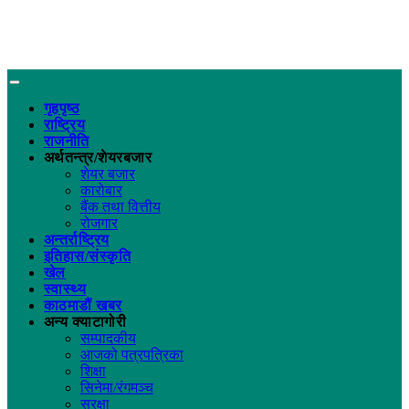
गृहपृष्ठ
राष्ट्रिय
राजनीति
अर्थतन्त्र/शेयरबजार
शेयर बजार
कारोबार
बैंक तथा वित्तीय
रोजगार
अन्तर्राष्ट्रिय
इतिहास/संस्कृति
खेल
स्वास्थ्य
काठमाडौं खबर
अन्य क्याटागोरी
सम्पादकीय
आजको पत्रपत्रिका
शिक्षा
सिनेमा/रंगमञ्च
सुरक्षा