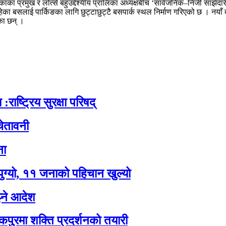
 प्रमुख र लोत्से बहुउद्देश्यीय प्रालिका अध्यक्षबीच ‘सार्वजनिक–निजी साझेदारी
ा बसलाई पार्किङका लागि छुट्टाछुट्टै बसपार्क स्थल निर्माण गरिएको छ । नयाँ ब
का छन् ।
:राष्ट्रिय सुरक्षा परिषद्
ेतावनी
ना
पुग्यो, ११ जनाको पहिचान खुल्यो
झ्ने आदेश
कपुरमा शक्ति प्रदर्शनको तयारी