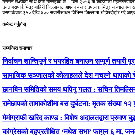
गराउने लक्ष्यका साथ काम गरिरहेको छ । विसं २०५६ मा काठमाडौँ महानगरपालिकाका
उक्त बसपार्कभित्र बाहिरी जिल्लाबाट आएका बस र उपत्यकाभित्र सञ्चालनमा रहेक
बसपार्कबाट ३५० देखि ४०० सवारीसाधन विभिन्न जिल्लामा ओहोरदोहोर गर्दै आए
कमेन्ट गर्नुहोस्
सम्बन्धित समाचार
निर्वाचन शान्तिपूर्ण र भयरहित बनाउन सम्पूर्ण तयारी पूरा 
सामाजिक सञ्जालको कोलाहलले देश नचल्ने थापाको च
छानबिन समितिको समय थपिनु गलत : सचिन तिमल्सि
रामेछापको तामाकोशीमा बस दुर्घटना: मृतक संख्या १२ 
मेमोग्राफी खरिद काण्ड : विशेष अदालतद्वारा प्रमाण बु
कांग्रेसको बहुप्रतीक्षित ‘मधेश सभा’ फागुन ६ मा, जन