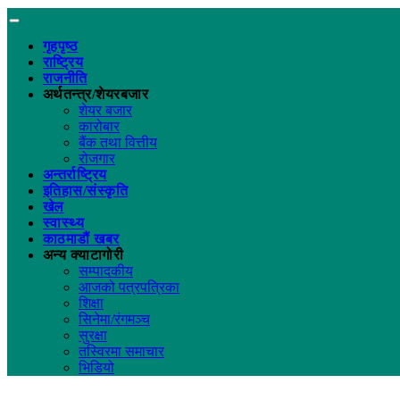
गृहपृष्ठ
राष्ट्रिय
राजनीति
अर्थतन्त्र/शेयरबजार
शेयर बजार
कारोबार
बैंक तथा वित्तीय
रोजगार
अन्तर्राष्ट्रिय
इतिहास/संस्कृति
खेल
स्वास्थ्य
काठमाडौं खबर
अन्य क्याटागोरी
सम्पादकीय
आजको पत्रपत्रिका
शिक्षा
सिनेमा/रंगमञ्च
सुरक्षा
तस्विरमा समाचार
भिडियो