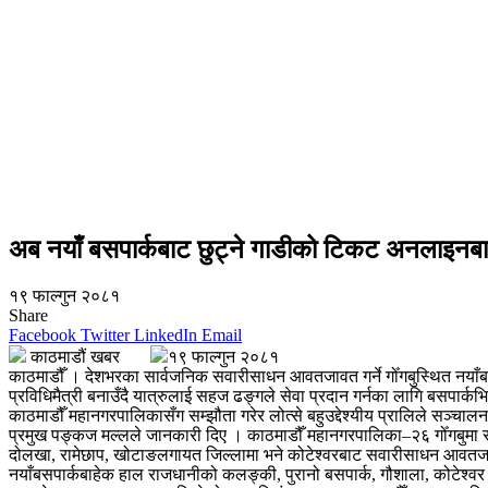
अब नयाँ बसपार्कबाट छुट्ने गाडीको टिकट अनलाइनब
१९ फाल्गुन २०८१
Share
Facebook
Twitter
LinkedIn
Email
काठमाडौं खबर
१९ फाल्गुन २०८१
काठमाडौँ । देशभरका सार्वजनिक सवारीसाधन आवतजावत गर्ने गोँगबुस्थित नयाँब
प्रविधिमैत्री बनाउँदै यात्रुलाई सहज ढङ्गले सेवा प्रदान गर्नका लागि बसपा
काठमाडौँ महानगरपालिकासँग सम्झौता गरेर लोत्से बहुउद्देश्यीय प्रालिले सञ्च
प्रमुख पङ्कज मल्लले जानकारी दिए । काठमाडौँ महानगरपालिका–२६ गोँगबुमा स
दोलखा, रामेछाप, खोटाङलगायत जिल्लामा भने कोटेश्वरबाट सवारीसाधन आवतजा
नयाँबसपार्कबाहेक हाल राजधानीको कलङ्की, पुरानो बसपार्क, गौशाला, कोटेश्