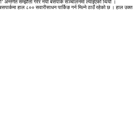
’ अन्तर्गत सम्झौता गरेर नयाँ बसपार्क सञ्चालनमा ल्याइएको थियो ।
सपार्कमा हाल ८०० सवारीसाधन पार्किङ गर्न मिल्ने ठाउँ रहेको छ । हाल उक्त