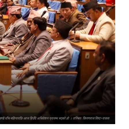
 झण्डै पाँच महिनापछि आज हिउँदे अधिवेशन प्रारम्भ भएको हो । तस्बिरः किरणराज विष्ट÷रासस