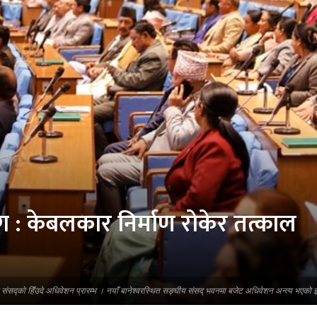
ग : केबलकार निर्माण रोकेर तत्काल
य संसद्को हिँउदे अधिवेशन प्रारम्भ । नयाँ बानेश्वरस्थित सङ्घीय संसद् भवनमा बजेट अधिवेशन अन्त्य भएको