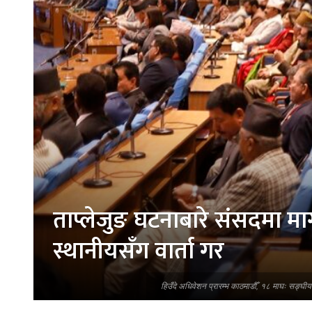
ताप्लेजुङ घटनाबारे संसदमा मा
स्थानीयसँग वार्ता गर
हिउँदे अधिवेशन प्रारम्भ काठमाडौँ, १८ माघः सङ्घी