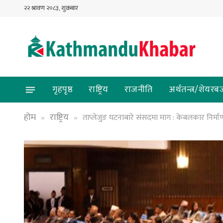
२२ श्रावण २०८३, शुक्रबार
गृहपृष्ठ
राष्ट्रिय
राजनीति
अर्थतन्त्र/शेयरब
होम
राष्ट्रिय
ताप्लेजुङ घटनाबारे संसदमा माग : केबलकार निर्माण
»
»