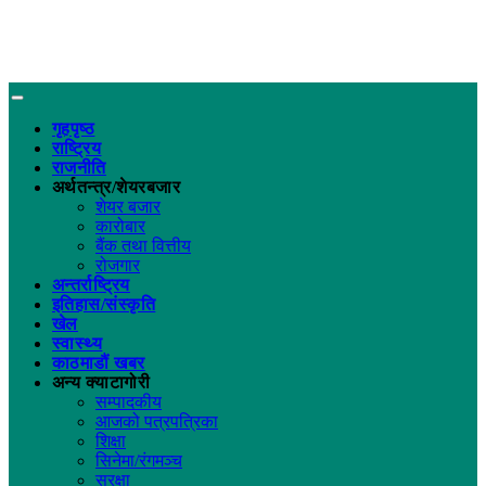
गृहपृष्ठ
राष्ट्रिय
राजनीति
अर्थतन्त्र/शेयरबजार
शेयर बजार
कारोबार
बैंक तथा वित्तीय
रोजगार
अन्तर्राष्ट्रिय
इतिहास/संस्कृति
खेल
स्वास्थ्य
काठमाडौं खबर
अन्य क्याटागोरी
सम्पादकीय
आजको पत्रपत्रिका
शिक्षा
सिनेमा/रंगमञ्च
सुरक्षा