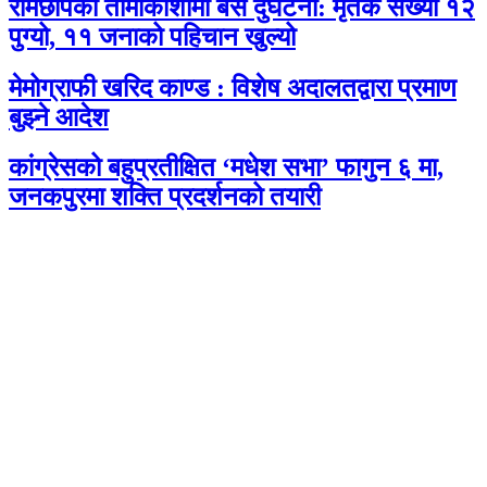
रामेछापको तामाकोशीमा बस दुर्घटना: मृतक संख्या १२
पुग्यो, ११ जनाको पहिचान खुल्यो
मेमोग्राफी खरिद काण्ड : विशेष अदालतद्वारा प्रमाण
बुझ्ने आदेश
कांग्रेसको बहुप्रतीक्षित ‘मधेश सभा’ फागुन ६ मा,
जनकपुरमा शक्ति प्रदर्शनको तयारी