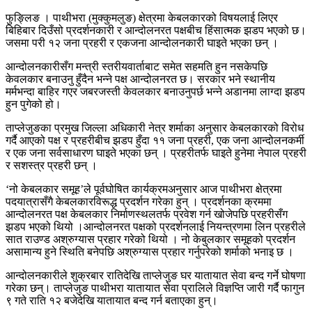
फुङ्लिङ । पाथीभरा (मुक्कुमलुङ) क्षेत्रमा केबलकारको विषयलाई लिएर
बिहिबार दिउँसो प्रदर्शनकारी र आन्दोलनरत पक्षबीच हिंसात्मक झडप भएको छ।
जसमा परी १२ जना प्रहरी र एकजना आन्दोलनकारी घाइते भएका छन् ।
आन्दोलनकारीसँग मन्त्री स्तरीयवार्ताबाट समेत सहमति हुन नसकेपछि
केवलकार बनाउनु हुँदैन भन्ने पक्ष आन्दोलनरत छ। सरकार भने स्थानीय
मर्मभन्दा बाहिर गएर जबरजस्ती केवलकार बनाउनुपर्छ भन्ने अडानमा लाग्दा झडप
हुन पुगेको हो।
ताप्लेजुङका प्रमुख जिल्ला अधिकारी नेत्र शर्माका अनुसार केबलकारको विरोध
गर्दै आएको पक्ष र प्रहरीबीच झडप हुँदा ११ जना प्रहरी, एक जना आन्दोलनकर्मी
र एक जना सर्वसाधारण घाइते भएका छन् । प्रहरीतर्फ घाइते हुनेमा नेपाल प्रहरी
र सशस्त्र प्रहरी छन् ।
‘नो केबलकार समूह’ले पूर्वघोषित कार्यक्रमअनुसार आज पाथीभरा क्षेत्रमा
पदयात्रासँगै केबलकारविरूद्ध प्रदर्शन गरेका हुन् । प्रदर्शनका क्रममा
आन्दोलनरत पक्ष केबलकार निर्माणस्थलतर्फ प्रवेश गर्न खोजेपछि प्रहरीसँग
झडप भएको थियो ।आन्दोलनरत पक्षको प्रदर्शनलाई नियन्त्रणमा लिन प्रहरीले
सात राउण्ड अश्रुग्यास प्रहार गरेको थियो । नो केबुलकार समूहको प्रदर्शन
असामान्य हुने स्थिति बनेपछि अश्रुग्यास प्रहार गर्नुपरेको शर्माको भनाइ छ ।
आन्दोलनकारीले शुक्रबार रातिदेखि ताप्लेजुङ घर यातायात सेवा बन्द गर्ने घोषणा
गरेका छन्। ताप्लेजुङ पाथीभरा यातायात सेवा प्रालिले विज्ञप्ति जारी गर्दै फागुन
९ गते राति १२ बजेदेखि यातायात बन्द गर्न बताएका हुन्।