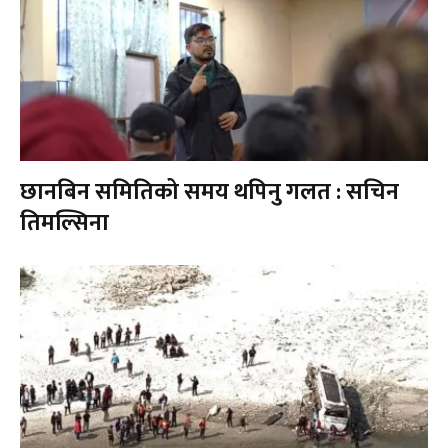
छानबिन समितिको समय थपिनु गलत : सचिन
तिमल्सिना