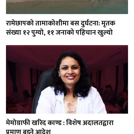
रामेछापको तामाकोशीमा बस दुर्घटना: मृतक
संख्या १२ पुग्यो, ११ जनाको पहिचान खुल्यो
मेमोग्राफी खरिद काण्ड : विशेष अदालतद्वारा
प्रमाण बुझ्ने आदेश