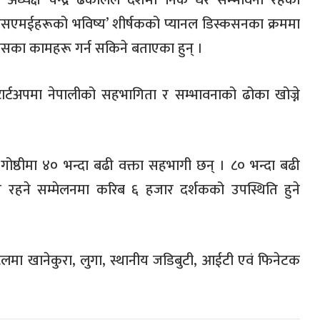
अध्यक्ष चन्द्र ढकालले देशमा निकै धेरै सम्भावना रहेको
 एसएमईहरूको भविष्य’ शीर्षकको प्यानल डिस्कसनका क्रममा
िकासका कामहरू गर्न सकिने बताएका हुन् ।
्टार्टअपमा नेपालीको सहभागिता र सम्भावनाको ढोका खोज्ने
ोष्ठीमा ४० भन्दा बढी वक्ता सहभागी छन् । ८० भन्दा बढी
त रहने सम्मेलनमा करिब ६ हजार दर्शकको उपस्थिति हुने
स्टलमा खानेकुरा, लुगा, स्थानीय जडिबुटी, आईटी एवं फिनेटक