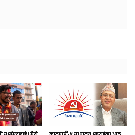
ी मुभमेन्टलाई ! मेरो
काठमाडौं-४ मा राजन भट्टराईका आठ