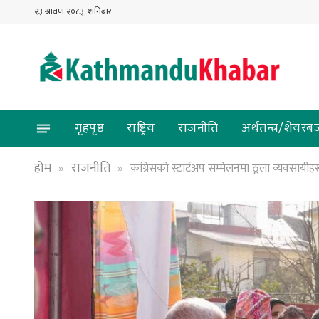
२३ श्रावण २०८३, शनिबार
गृहपृष्ठ
राष्ट्रिय
राजनीति
अर्थतन्त्र/शेयरब
होम
राजनीति
कांग्रेसको स्टार्टअप सम्मेलनमा ठूला व्यवसायीह
»
»