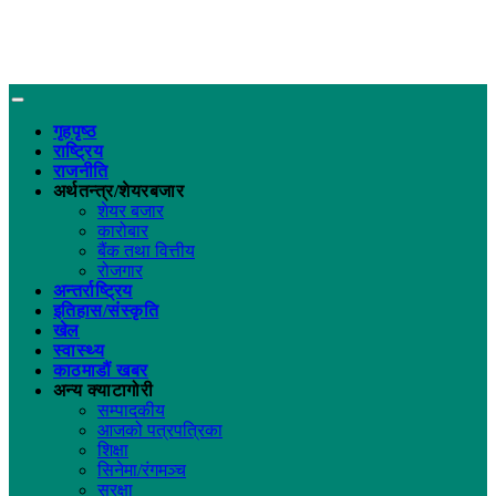
गृहपृष्ठ
राष्ट्रिय
राजनीति
अर्थतन्त्र/शेयरबजार
शेयर बजार
कारोबार
बैंक तथा वित्तीय
रोजगार
अन्तर्राष्ट्रिय
इतिहास/संस्कृति
खेल
स्वास्थ्य
काठमाडौं खबर
अन्य क्याटागोरी
सम्पादकीय
आजको पत्रपत्रिका
शिक्षा
सिनेमा/रंगमञ्च
सुरक्षा