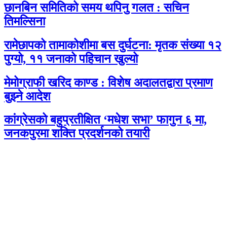
छानबिन समितिको समय थपिनु गलत : सचिन
तिमल्सिना
रामेछापको तामाकोशीमा बस दुर्घटना: मृतक संख्या १२
पुग्यो, ११ जनाको पहिचान खुल्यो
मेमोग्राफी खरिद काण्ड : विशेष अदालतद्वारा प्रमाण
बुझ्ने आदेश
कांग्रेसको बहुप्रतीक्षित ‘मधेश सभा’ फागुन ६ मा,
जनकपुरमा शक्ति प्रदर्शनको तयारी