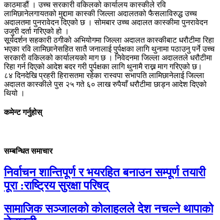
काठमाडौं । उच्च सरकारी वकिलको कार्यालय कास्कीले रवि
लामिछानेलगायतको मुद्दामा कास्की जिल्ला अदालतको फैसलाविरुद्ध उच्च
अदालतमा पुनरावेदन दिएको छ । सोमबार उच्च अदालत कास्कीमा पुनरावेदन
उजुरी दर्ता गरिएको हो ।
सूर्यदर्शन सहकारी ठगीको अभियोगमा जिल्ला अदालत कास्कीबाट धरौटीमा रिहा
भएका रवि लामिछानेसहित सातै जनालाई पुर्पक्षका लागि थुनामा पठाउनु पर्ने उच्च
सरकारी वकिलको कार्यालयको माग छ । निवेदनमा जिल्ला अदालतले धरौटीमा
रिहा गर्न दिएको आदेश बदर गरी पुर्पक्षका लागि थुनामै राख्न माग गरिएको छ।
८४ दिनदेखि प्रहरी हिरासतमा रहेका रास्वपा सभापति लामिछानेलाई जिल्ला
अदालत कास्कीले पुस २५ गते ६० लाख रुपैयाँ धरौटीमा छाड्न आदेश दिएको
थियो ।
कमेन्ट गर्नुहोस्
सम्बन्धित समाचार
निर्वाचन शान्तिपूर्ण र भयरहित बनाउन सम्पूर्ण तयारी
पूरा :राष्ट्रिय सुरक्षा परिषद्
सामाजिक सञ्जालको कोलाहलले देश नचल्ने थापाको