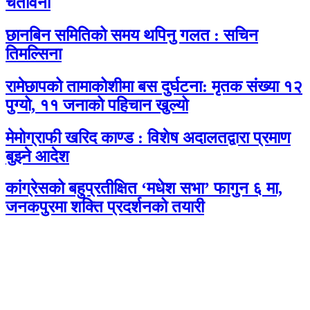
चेतावनी
छानबिन समितिको समय थपिनु गलत : सचिन
तिमल्सिना
रामेछापको तामाकोशीमा बस दुर्घटना: मृतक संख्या १२
पुग्यो, ११ जनाको पहिचान खुल्यो
मेमोग्राफी खरिद काण्ड : विशेष अदालतद्वारा प्रमाण
बुझ्ने आदेश
कांग्रेसको बहुप्रतीक्षित ‘मधेश सभा’ फागुन ६ मा,
जनकपुरमा शक्ति प्रदर्शनको तयारी