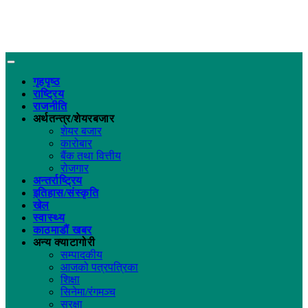
गृहपृष्ठ
राष्ट्रिय
राजनीति
अर्थतन्त्र/शेयरबजार
शेयर बजार
कारोबार
बैंक तथा वित्तीय
रोजगार
अन्तर्राष्ट्रिय
इतिहास/संस्कृति
खेल
स्वास्थ्य
काठमाडौं खबर
अन्य क्याटागोरी
सम्पादकीय
आजको पत्रपत्रिका
शिक्षा
सिनेमा/रंगमञ्च
सुरक्षा