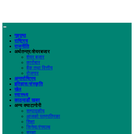
गृहपृष्ठ
राष्ट्रिय
राजनीति
अर्थतन्त्र/शेयरबजार
शेयर बजार
कारोबार
बैंक तथा वित्तीय
रोजगार
अन्तर्राष्ट्रिय
इतिहास/संस्कृति
खेल
स्वास्थ्य
काठमाडौं खबर
अन्य क्याटागोरी
सम्पादकीय
आजको पत्रपत्रिका
शिक्षा
सिनेमा/रंगमञ्च
सुरक्षा