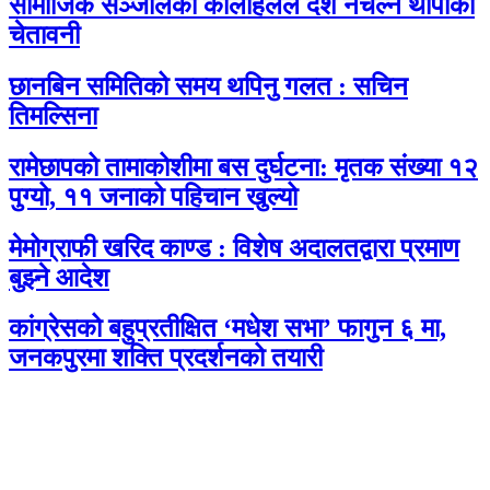
सामाजिक सञ्जालको कोलाहलले देश नचल्ने थापाको
चेतावनी
छानबिन समितिको समय थपिनु गलत : सचिन
तिमल्सिना
रामेछापको तामाकोशीमा बस दुर्घटना: मृतक संख्या १२
पुग्यो, ११ जनाको पहिचान खुल्यो
मेमोग्राफी खरिद काण्ड : विशेष अदालतद्वारा प्रमाण
बुझ्ने आदेश
कांग्रेसको बहुप्रतीक्षित ‘मधेश सभा’ फागुन ६ मा,
जनकपुरमा शक्ति प्रदर्शनको तयारी