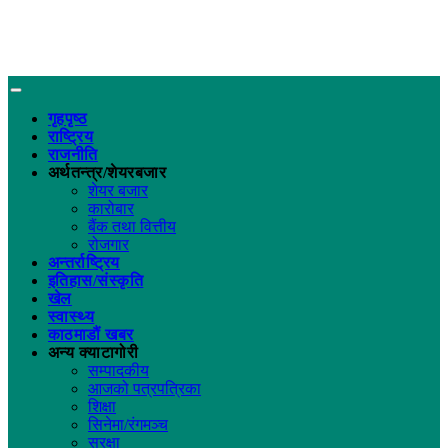
गृहपृष्ठ
राष्ट्रिय
राजनीति
अर्थतन्त्र/शेयरबजार
शेयर बजार
कारोबार
बैंक तथा वित्तीय
रोजगार
अन्तर्राष्ट्रिय
इतिहास/संस्कृति
खेल
स्वास्थ्य
काठमाडौं खबर
अन्य क्याटागोरी
सम्पादकीय
आजको पत्रपत्रिका
शिक्षा
सिनेमा/रंगमञ्च
सुरक्षा