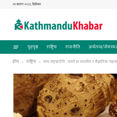
२१ श्रावण २०८३, बिहीबार
गृहपृष्ठ
राष्ट्रिय
राजनीति
अर्थतन्त्र/शेयरब
होम
राष्ट्रिय
माघ सङ्क्रान्ति : यस्तो छ शास्त्रीय र वैज्ञानिक महत्
»
»