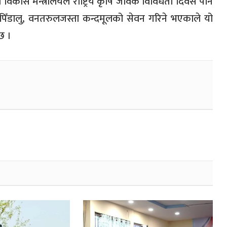
 विकास मन्त्रालयले राष्ट्रिय कृषि जैविक विविधता दिवस पनि
डालु, वनतरुलजस्ता कन्दमूलको सेवन गरिने भएकाले यो
छ ।