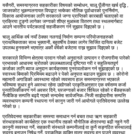
यसैगरी, समस्याग्रस्त सहकारीका विषयको सम्बोधन, चालू पूँजीगत खर्च वृद्धि ,
जाजरकोट भूकम्पलगायत विपद्बाट भत्केका भौतिक पूर्वाधारको पुनर्निर्माण,
विकास आयोजनाका लागि सरकारले जग्गा प्राप्तिको कारबाही चलाएको वा
प्रक्रिया टुङ्गो लागेका जग्गाको शीघ्र मुआब्जा वितरण तथा स्थलमार्गबाट
आउने भारतीय पर्यटकलाई सहजीकरण गर्न सुझाव दिइएको छ ।
चालु आर्थिक वर्ष नयाँ ठेक्का नलगाई निर्माण सम्पन्न परियोजनाहरुको
प्राथमिकताका साथ भुक्तानी, बहुवर्षीय ठेक्का लागेर सिर्जित दायित्व बजेट
उपलब्ध हुनसक्ने भएमात्र अर्को वर्षको बजेटमा राख्न सुझाव दिइएको छ ।
सरकारले विभिन्न क्षेत्रमा प्रदान गरेको अनुदानले उत्पादन र रोजगारीमा पारेको
प्रभावको आधारमा स्रोतको उपलब्धतालाई दृष्टिगत गरी र सहुलियतपूर्ण
कर्जाका लागि ब्याज अनुदान कार्यक्रममा पुनरावलोकन गर्न सुझाइएको छ ।
स्वास्थ्य बिमाको प्रिमियम बढाउने र पेको अनुपात बढाउन सुझाव छ । कोरोनो
महामारी अगाडिको अवस्थामा रहेको व्यवसाय हाल समस्याग्रस्त भएकाले
भविष्यमा सुधार हुने अवस्था रहेमा उद्योगको प्रकृतिअनुसार एक वर्षसम्म कर्जा
पुनर्तालिकीकरण गर्न अवसर दिने, घरजग्गाको बजार शिथिल रहेको र बैंकहरूको
गैरबैकिङ सम्पत्ति बढ्दै गएको सन्दर्भमा सार्वजनिक–निजी साझेदारीमा सम्पत्ति
व्यवस्थापन कम्पनी स्थापना गर्न कानुन जारी गर्न आयोगले प्रतिवेदनमा उल्लेख
गरेको छ ।
प्रतिवेदनमा सहकारीका समस्या समाधान गर्न बचत तथा ऋण सहकारी
संस्थाहरूको कार्यक्षेत्र एक स्थानीय तहको भौगोलिक क्षेत्रभन्दा बढी नहुने गरी
कानुनी व्यवस्था गर्ने, सहकारी संस्थाले कम्पनीलाई वा कुनै सङ्गठित संस्थालाई
सदस्य बनाउन निषेध गर्ने, प्राकृतिक व्यक्ति मात्र सदस्य हुन पाउने व्यवस्था