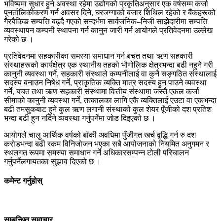
भविष्यमा सुधार हुने अवस्था रहेमा उद्योगको प्रकृतिअनुसार एक वर्षसम्म कर्जा
पुनर्तालिकीकरण गर्न अवसर दिने, घरजग्गाको बजार शिथिल रहेको र बैंकहरूको
गैरबैकिङ सम्पत्ति बढ्दै गएको सन्दर्भमा सार्वजनिक–निजी साझेदारीमा सम्पत्ति
व्यवस्थापन कम्पनी स्थापना गर्न कानुन जारी गर्न आयोगले प्रतिवेदनमा उल्लेख
गरेको छ ।
प्रतिवेदनमा सहकारीका समस्या समाधान गर्न बचत तथा ऋण सहकारी
संस्थाहरूको कार्यक्षेत्र एक स्थानीय तहको भौगोलिक क्षेत्रभन्दा बढी नहुने गरी
कानुनी व्यवस्था गर्ने, सहकारी संस्थाले कम्पनीलाई वा कुनै सङ्गठित संस्थालाई
सदस्य बनाउन निषेध गर्ने, प्राकृतिक व्यक्ति मात्र सदस्य हुन पाउने व्यवस्था
गर्ने, बचत तथा ऋण सहकारी संस्थामा वित्तीय संस्थामा जस्तै एकल कर्जा
सीमाको कानुनी व्यवस्था गर्ने, तत्कालका लागि एकै व्यक्तिलाई एउटा वा एकभन्दा
बढी तमसुकबाट हुने कुल ऋण लगानी संस्थाको कुल शेयर पूँजीको दश प्रतिश
भन्दा बढी हुन नदिने व्यवस्था गर्नुपर्नेमा जोड दिइएको छ ।
आयोगले चालु आर्थिक वर्षको बाँकी अवधिमा पुँजीगत खर्च वृद्धि गर्न रु दश
करोडभन्दा बढी रकम विनिजोजन भएका सबै आयोजनाको नियमित अनुगमन र
स्थलगत रूपमा समस्या समाधान गर्ने अधिकारसम्पन्न टोली परिचालन
गर्नुपर्नेलगायतका सुझाव दिएको छ ।
कमेन्ट गर्नुहोस्
सम्बन्धित समाचार