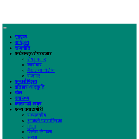
गृहपृष्ठ
राष्ट्रिय
राजनीति
अर्थतन्त्र/शेयरबजार
शेयर बजार
कारोबार
बैंक तथा वित्तीय
रोजगार
अन्तर्राष्ट्रिय
इतिहास/संस्कृति
खेल
स्वास्थ्य
काठमाडौं खबर
अन्य क्याटागोरी
सम्पादकीय
आजको पत्रपत्रिका
शिक्षा
सिनेमा/रंगमञ्च
सुरक्षा