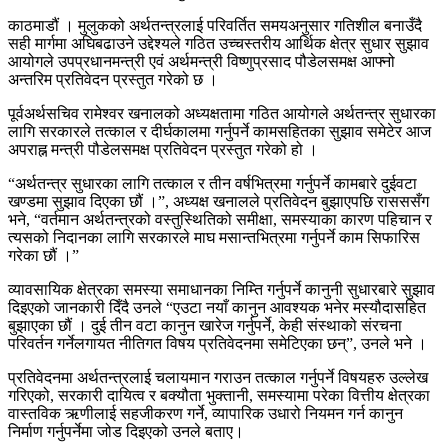
काठमाडौं । मुलुकको अर्थतन्त्रलाई परिवर्तित समयअनुसार गतिशील बनाउँदै
सही मार्गमा अघिबढाउने उद्देश्यले गठित उच्चस्तरीय आर्थिक क्षेत्र सुधार सुझाव
आयोगले उपप्रधानमन्त्री एवं अर्थमन्त्री विष्णुप्रसाद पौडेलसमक्ष आफ्नो
अन्तरिम प्रतिवेदन प्रस्तुत गरेको छ ।
पूर्वअर्थसचिव रामेश्वर खनालको अध्यक्षतामा गठित आयोगले अर्थतन्त्र सुधारका
लागि सरकारले तत्काल र दीर्घकालमा गर्नुपर्ने कामसहितका सुझाव समेटेर आज
अपराह्न मन्त्री पौडेलसमक्ष प्रतिवेदन प्रस्तुत गरेको हो ।
“अर्थतन्त्र सुधारका लागि तत्काल र तीन वर्षभित्रमा गर्नुपर्ने कामबारे दुईवटा
खण्डमा सुझाव दिएका छौं ।”, अध्यक्ष खनालले प्रतिवेदन बुझाएपछि रासससँग
भने, “वर्तमान अर्थतन्त्रको वस्तुस्थितिको समीक्षा, समस्याका कारण पहिचान र
त्यसको निदानका लागि सरकारले माघ मसान्तभित्रमा गर्नुपर्ने काम सिफारिस
गरेका छौं ।”
व्यावसायिक क्षेत्रका समस्या समाधानका निम्ति गर्नुपर्ने कानुनी सुधारबारे सुझाव
दिइएको जानकारी दिँदै उनले “एउटा नयाँ कानुन आवश्यक भनेर मस्यौदासहित
बुझाएका छौं । दुई तीन वटा कानुन खारेज गर्नुपर्ने, केही संस्थाको संरचना
परिवर्तन गर्नेलगायत नीतिगत विषय प्रतिवेदनमा समेटिएका छन्”, उनले भने ।
प्रतिवेदनमा अर्थतन्त्रलाई चलायमान गराउन तत्काल गर्नुपर्ने विषयहरु उल्लेख
गरिएको, सरकारी दायित्व र बक्यौता भुक्तानी, समस्यामा परेका वित्तीय क्षेत्रका
वास्तविक ऋणीलाई सहजीकरण गर्ने, व्यापारिक उधारो नियमन गर्न कानुन
निर्माण गर्नुपर्नेमा जोड दिइएको उनले बताए।