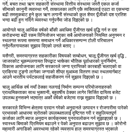
गर्ने, बचत तथा ऋण सहकारी संस्थामा वित्तीय संस्थामा जस्तै एकल कर्जा
सीमाको कानुनी व्यवस्था गर्ने, तत्कालका लागि एकै व्यक्तिलाई एउटा वा एकभन्दा
बढी तमसुकबाट हुने कुल ऋण लगानी संस्थाको कुल शेयर पूँजीको दश प्रतिश
भन्दा बढी हुन नदिने व्यवस्था गर्नुपर्नेमा जोड दिइएको छ ।
आयोगले चालु आर्थिक वर्षको बाँकी अवधिमा पुँजीगत खर्च वृद्धि गर्न रु दश
करोडभन्दा बढी रकम विनिजोजन भएका सबै आयोजनाको नियमित अनुगमन र
स्थलगत रूपमा समस्या समाधान गर्ने अधिकारसम्पन्न टोली परिचालन
गर्नुपर्नेलगायतका सुझाव दिएको उनले बताए ।
यसैगरी, समस्याग्रस्त सहकारीका विषयको सम्बोधन, चालू पूँजीगत खर्च वृद्धि ,
जाजरकोट भूकम्पलगायत विपद्बाट भत्केका भौतिक पूर्वाधारको पुनर्निर्माण,
विकास आयोजनाका लागि सरकारले जग्गा प्राप्तिको कारबाही चलाएको वा
प्रक्रिया टुङ्गो लागेका जग्गाको शीघ्र मुआब्जा वितरण तथा स्थलमार्गबाट
आउने भारतीय पर्यटकलाई सहजीकरण गर्न सुझाव दिइएको छ ।
चालु आर्थिक वर्ष नयाँ ठेक्का नलगाई निर्माण सम्पन्न परियोजनाहरुको
प्राथमिकताका साथ भुक्तानी, बहुवर्षीय ठेक्का लागेर सिर्जित दायित्व बजेट
उपलब्ध हुनसक्ने भएमात्र अर्को वर्षको बजेटमा राख्न सुझाव दिइएको छ ।
सरकारले विभिन्न क्षेत्रमा प्रदान गरेको अनुदानले उत्पादन र रोजगारीमा पारेको
प्रभावको आधारमा स्रोतको उपलब्धतालाई दृष्टिगत गरी र सहुलियतपूर्ण
कर्जाका लागि ब्याज अनुदान कार्यक्रममा पुनरावलोकन गर्न सुझाइएको छ ।
स्वास्थ्य बिमाको प्रिमियम बढाउने र पेको अनुपात बढाउन सुझाव छ । कोरोनो
महामारी अगाडिको अवस्थामा रहेको व्यवसाय हाल समस्याग्रस्त भएकाले