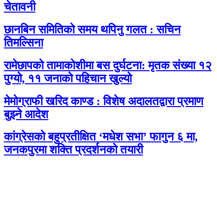
चेतावनी
छानबिन समितिको समय थपिनु गलत : सचिन
तिमल्सिना
रामेछापको तामाकोशीमा बस दुर्घटना: मृतक संख्या १२
पुग्यो, ११ जनाको पहिचान खुल्यो
मेमोग्राफी खरिद काण्ड : विशेष अदालतद्वारा प्रमाण
बुझ्ने आदेश
कांग्रेसको बहुप्रतीक्षित ‘मधेश सभा’ फागुन ६ मा,
जनकपुरमा शक्ति प्रदर्शनको तयारी