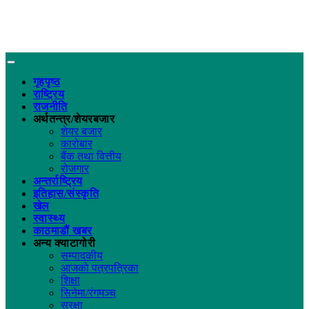
गृहपृष्ठ
राष्ट्रिय
राजनीति
अर्थतन्त्र/शेयरबजार
शेयर बजार
कारोबार
बैंक तथा वित्तीय
रोजगार
अन्तर्राष्ट्रिय
इतिहास/संस्कृति
खेल
स्वास्थ्य
काठमाडौं खबर
अन्य क्याटागोरी
सम्पादकीय
आजको पत्रपत्रिका
शिक्षा
सिनेमा/रंगमञ्च
सुरक्षा