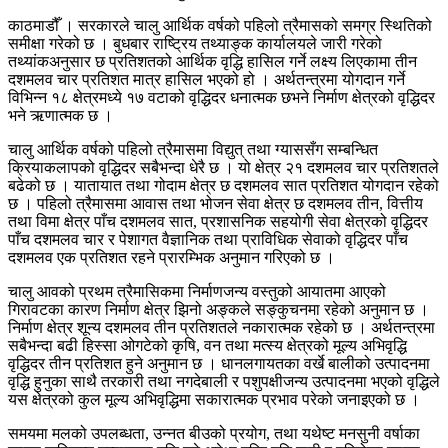
काठमाडौँ । सरकारले चालु आर्थिक वर्षको पहिलो त्रैमासको समग्र स्थितिको
समीक्षा गरेको छ । बुधबार राष्ट्रिय तथ्याङ्क कार्यालयले जारी गरेको
तथ्यांकअनुसार छ प्रतिशतको आर्थिक वृद्धि हासिल गर्ने लक्ष्य लिएकामा तीन
दशमलव चार प्रतिशत मात्र हासिल भएको हो । अर्थतन्त्रमा योगदान गर्ने
विभिन्न १८ क्षेत्रमध्ये १७ वटाको वृद्धिदर धनात्मक छभने निर्माण क्षेत्रको वृद्धिदर
भने ऋणात्मक छ ।
चालु आर्थिक वर्षको पहिलो त्रैमासमा विद्युत् तथा ग्याससँग सम्बन्धित
क्रियाकलापको वृद्धिदर सबैभन्दा धेरै छ । यो क्षेत्र २१ दशमलव चार प्रतिशतले
बढेको छ । यातायात तथा गोदाम क्षेत्र छ दशमलव सात प्रतिशत योगदान रहेको
छ । पहिलो त्रैमासमा आवास तथा भोजन सेवा क्षेत्र छ दशमलव तीन, वित्तीय
तथा विमा क्षेत्र पाँच दशमलव सात, प्रशासनिक सहयोगी सेवा क्षेत्रको वृद्धिदर
पाँच दशमलव चार र पेशागत वैज्ञानिक तथा प्राविधिक सेवाको वृद्धिदर पाँच
दशमलव एक प्रतिशत रहने प्रारम्भिक अनुमान गरिएको छ ।
चालु आवको प्रथम त्रैमासिकमा निर्माणजन्य वस्तुको आयातमा आएको
गिरावटका कारण निर्माण क्षेत्र झिनो अङ्कले सङ्कुचनमा रहेको अनुमान छ ।
निर्माण क्षेत्र शून्य दशमलव तीन प्रतिशतले नकारात्मक रहेको छ । अर्थतन्त्रमा
सबैभन्दा बढी हिस्सा ओगटेको कृषि, वन तथा मत्स्य क्षेत्रको मूल्य अभिवृद्धि
वृद्धिदर तीन प्रतिशत हुने अनुमान छ । धानलगायतका वर्खे बालीको उत्पादनमा
वृद्धि हुनुका साथै तरकारी तथा नगदेबाली र पशुपक्षीजन्य उत्पादनमा भएको वृद्धिले
यस क्षेत्रको कुल मूल्य अभिवृद्धिमा सकारात्मक प्रभाव परेको जनाइएको छ ।
समयमा मलको उपलब्धता, उन्नत बीउको प्रयोग, तथा यथेष्ट मनसुनी वर्षाका