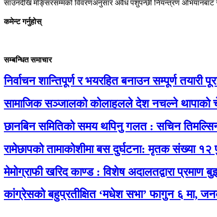
साउनदेखि मङ्सिरसम्मको विवरणअनुसार अवैध पशुपन्छी नियन्त्रण अभियानबा
कमेन्ट गर्नुहोस्
सम्बन्धित समाचार
निर्वाचन शान्तिपूर्ण र भयरहित बनाउन सम्पूर्ण तयारी पूरा 
सामाजिक सञ्जालको कोलाहलले देश नचल्ने थापाको च
छानबिन समितिको समय थपिनु गलत : सचिन तिमल्सि
रामेछापको तामाकोशीमा बस दुर्घटना: मृतक संख्या १२ 
मेमोग्राफी खरिद काण्ड : विशेष अदालतद्वारा प्रमाण बु
कांग्रेसको बहुप्रतीक्षित ‘मधेश सभा’ फागुन ६ मा, जन