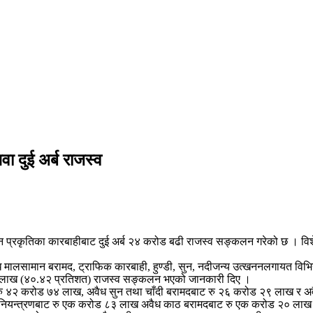
ा दुई अर्ब राजस्व
न्न प्रकृतिका कारबाहीबाट दुई अर्ब २४ करोड बढी राजस्व सङ्कलन गरेको छ । विश
अवैध मालसामान बरामद, ट्राफिक कारबाही, हुण्डी, सुन, नदीजन्य उत्खननलगायत व
५७ लाख (४०.४२ प्रतिशत) राजस्व सङ्कलन भएको जानकारी दिए ।
रु ४२ करोड ७४ लाख, अवैध सुन तथा चाँदी बरामदबाट रु २६ करोड २९ लाख र अव
बार नियन्त्रणबाट रु एक करोड ८३ लाख अवैध काठ बरामदबाट रु एक करोड २० ला