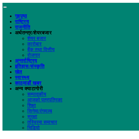
गृहपृष्ठ
राष्ट्रिय
राजनीति
अर्थतन्त्र/शेयरबजार
शेयर बजार
कारोबार
बैंक तथा वित्तीय
रोजगार
अन्तर्राष्ट्रिय
इतिहास/संस्कृति
खेल
स्वास्थ्य
काठमाडौं खबर
अन्य क्याटागोरी
सम्पादकीय
आजको पत्रपत्रिका
शिक्षा
सिनेमा/रंगमञ्च
सुरक्षा
तस्विरमा समाचार
भिडियो