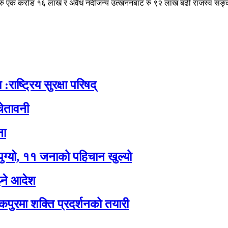
ट रु एक करोड १६ लाख र अवैध नदीजन्य उत्खननबाट रु ९२ लाख बढी राजस्व स
:राष्ट्रिय सुरक्षा परिषद्
ेतावनी
ना
पुग्यो, ११ जनाको पहिचान खुल्यो
झ्ने आदेश
कपुरमा शक्ति प्रदर्शनको तयारी