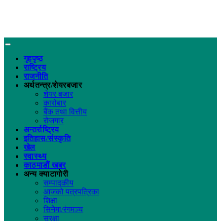
गृहपृष्ठ
राष्ट्रिय
राजनीति
अर्थतन्त्र/शेयरबजार
शेयर बजार
कारोबार
बैंक तथा वित्तीय
रोजगार
अन्तर्राष्ट्रिय
इतिहास/संस्कृति
खेल
स्वास्थ्य
काठमाडौं खबर
अन्य क्याटागोरी
सम्पादकीय
आजको पत्रपत्रिका
शिक्षा
सिनेमा/रंगमञ्च
सुरक्षा