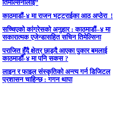
तिमेल्सिनालाई”
काठमाडौं-४ मा राजन भट्टराईका आठ अप्ठेरा !
सच्चिएको कांग्रेसको अनुहार : काठमाडौं–४ मा
सकारात्मक एजेन्डासहित सचिन तिमेल्सिना
पराजित हुँदै क्षेत्र छाड्दै आएका पुकार बमलाई
काठमाडौं-४ मा पनि सकस ?
लाइन र फाइल संस्कृतिको अन्त्य गर्न डिजिटल
प्रशासन चाहिन्छ : गगन थापा