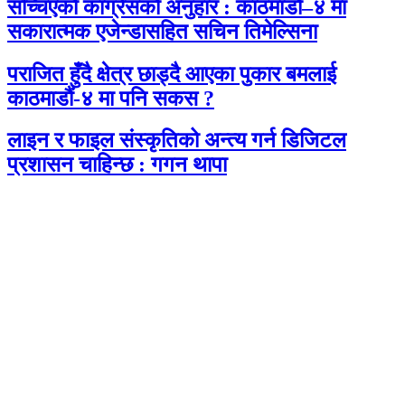
सच्चिएको कांग्रेसको अनुहार : काठमाडौं–४ मा
सकारात्मक एजेन्डासहित सचिन तिमेल्सिना
पराजित हुँदै क्षेत्र छाड्दै आएका पुकार बमलाई
काठमाडौं-४ मा पनि सकस ?
लाइन र फाइल संस्कृतिको अन्त्य गर्न डिजिटल
प्रशासन चाहिन्छ : गगन थापा