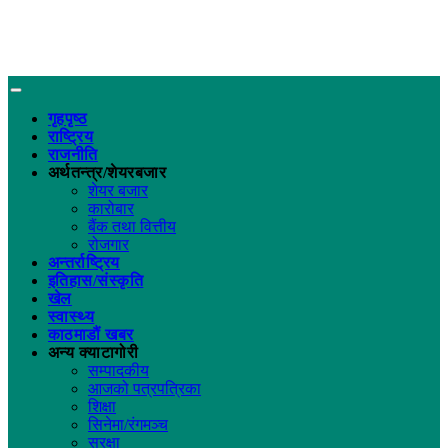
गृहपृष्ठ
राष्ट्रिय
राजनीति
अर्थतन्त्र/शेयरबजार
शेयर बजार
कारोबार
बैंक तथा वित्तीय
रोजगार
अन्तर्राष्ट्रिय
इतिहास/संस्कृति
खेल
स्वास्थ्य
काठमाडौं खबर
अन्य क्याटागोरी
सम्पादकीय
आजको पत्रपत्रिका
शिक्षा
सिनेमा/रंगमञ्च
सुरक्षा