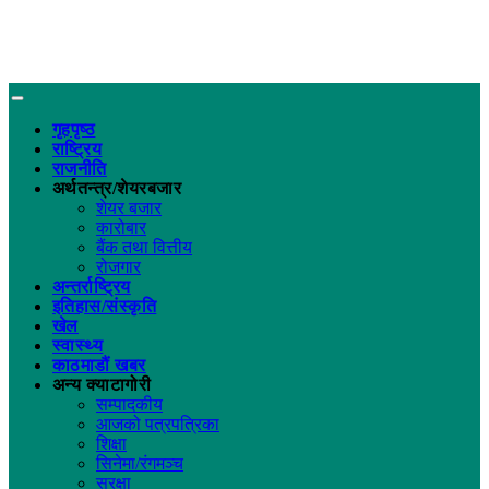
गृहपृष्ठ
राष्ट्रिय
राजनीति
अर्थतन्त्र/शेयरबजार
शेयर बजार
कारोबार
बैंक तथा वित्तीय
रोजगार
अन्तर्राष्ट्रिय
इतिहास/संस्कृति
खेल
स्वास्थ्य
काठमाडौं खबर
अन्य क्याटागोरी
सम्पादकीय
आजको पत्रपत्रिका
शिक्षा
सिनेमा/रंगमञ्च
सुरक्षा