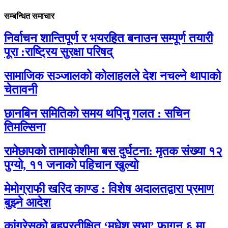
सम्बन्धित समाचार
निर्वाचन शान्तिपूर्ण र भयरहित बनाउन सम्पूर्ण तयारी
पूरा :राष्ट्रिय सुरक्षा परिषद्
सामाजिक सञ्जालको कोलाहलले देश नचल्ने थापाको
चेतावनी
छानबिन समितिको समय थपिनु गलत : सचिन
तिमल्सिना
रामेछापको तामाकोशीमा बस दुर्घटना: मृतक संख्या १२
पुग्यो, ११ जनाको पहिचान खुल्यो
मेमोग्राफी खरिद काण्ड : विशेष अदालतद्वारा प्रमाण
बुझ्ने आदेश
कांग्रेसको बहुप्रतीक्षित ‘मधेश सभा’ फागुन ६ मा,