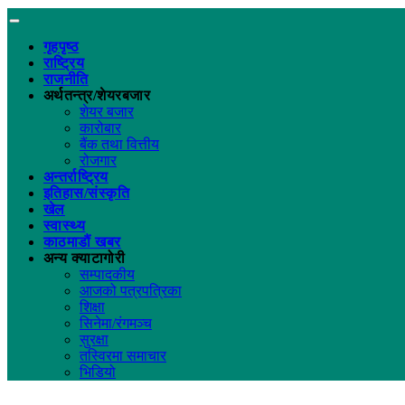
गृहपृष्ठ
राष्ट्रिय
राजनीति
अर्थतन्त्र/शेयरबजार
शेयर बजार
कारोबार
बैंक तथा वित्तीय
रोजगार
अन्तर्राष्ट्रिय
इतिहास/संस्कृति
खेल
स्वास्थ्य
काठमाडौं खबर
अन्य क्याटागोरी
सम्पादकीय
आजको पत्रपत्रिका
शिक्षा
सिनेमा/रंगमञ्च
सुरक्षा
तस्विरमा समाचार
भिडियो