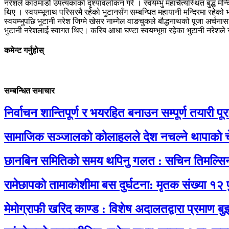
नरेशले काठमाडौं उपत्यकाको दृश्यावलोकन गरे । स्वयम्भु महाचैत्यस्थित बुद्ध मन
थिए । स्वयम्भूनाथ परिसरमै रहेको भुटानसँग सम्बन्धित महायानी मन्दिरमा रहेको 
स्वयम्भुपछि भुटानी नरेश जिग्मे खेसर नाम्गेल वाङचुकले बौद्धनाथको पूजा अर्चना
भुटानी नरेशलाई स्वागत थिए। करिब आधा घण्टा स्वयम्भूमा रहेका भुटानी नरेशल
कमेन्ट गर्नुहोस्
सम्बन्धित समाचार
निर्वाचन शान्तिपूर्ण र भयरहित बनाउन सम्पूर्ण तयारी पूरा 
सामाजिक सञ्जालको कोलाहलले देश नचल्ने थापाको च
छानबिन समितिको समय थपिनु गलत : सचिन तिमल्सि
रामेछापको तामाकोशीमा बस दुर्घटना: मृतक संख्या १२ 
मेमोग्राफी खरिद काण्ड : विशेष अदालतद्वारा प्रमाण बु