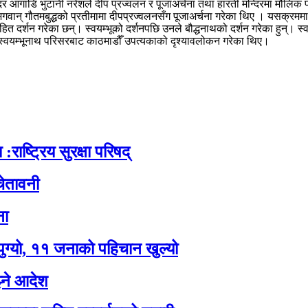
्दिर आगाडि भुटानी नरेशले दीप प्रज्वलन र पूजाअर्चना तथा हारती मन्दिरमा मौलिक 
भगवान् गौतमबुद्धको प्रतीमामा दीपप्रज्वलनसँग पूजाअर्चना गरेका थिए । यसक्रममा
सहित दर्शन गरेका छन्। स्वयम्भूको दर्शनपछि उनले बौद्धनाथको दर्शन गरेका हुन्। 
े स्वयम्भूनाथ परिसरबाट काठमाडौँ उपत्यकाको दृश्यावलोकन गरेका थिए।
:राष्ट्रिय सुरक्षा परिषद्
ेतावनी
ना
पुग्यो, ११ जनाको पहिचान खुल्यो
झ्ने आदेश