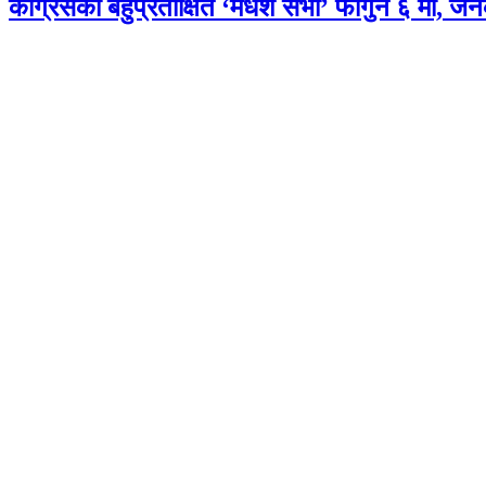
कांग्रेसको बहुप्रतीक्षित ‘मधेश सभा’ फागुन ६ मा, जन