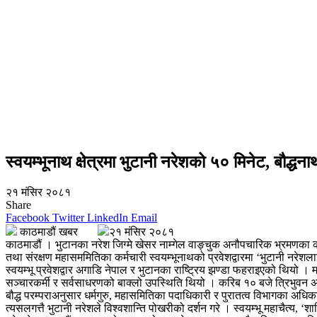
स्वयम्भूनाथ क्षेत्रमा भुटानी नरेशको ५० मिनेट, बौद्ध
२१ मंसिर २०८१
Share
Facebook
Twitter
LinkedIn
Email
काठमाडौं खबर
२१ मंसिर २०८१
काठमाडौं । भुटानका नरेश जिग्मे खेसर नाम्गेल वाङ्चुक अनौपचारिक भ्रमणका क्
तथा संरक्षण महासममितिका कर्मचारी स्वयम्भूनाथको प्रवेशद्वारमा ‘भुटानी नरेशलाई 
स्वयम्भू प्रवेशद्वार अगाडि नेपाल र भुटानका राष्ट्रिय झण्डा फहराइएको थियो । मह
सञ्चारकर्मी र सर्वसाधरणको बाक्लो उपस्थिति थियो । करिब १० बजे त्रिभुवन अन्तर
बौद्ध परम्पराअनुसार धर्मगुरु, महासमितिका पदाधिकारी र पुरातत्व विभागका अधिक
त्यसलगत्तै भुटानी नरेशले विश्वशान्ति पोखरीको दर्शन गरे । स्वयम्भू महाचैत्य, 