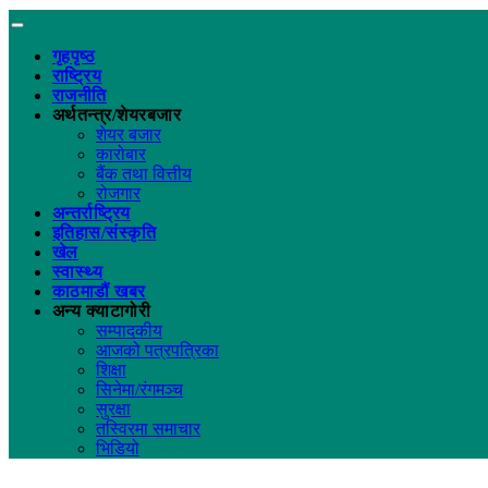
गृहपृष्ठ
राष्ट्रिय
राजनीति
अर्थतन्त्र/शेयरबजार
शेयर बजार
कारोबार
बैंक तथा वित्तीय
रोजगार
अन्तर्राष्ट्रिय
इतिहास/संस्कृति
खेल
स्वास्थ्य
काठमाडौं खबर
अन्य क्याटागोरी
सम्पादकीय
आजको पत्रपत्रिका
शिक्षा
सिनेमा/रंगमञ्च
सुरक्षा
तस्विरमा समाचार
भिडियो