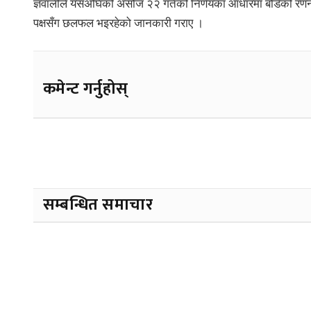
ज्ञवालीले यसअघिको असोज २२ गतेको निर्णयका आधारमा बोर्डको रण
पक्षसँग छलफल भइरहेको जानकारी गराए ।
कमेन्ट गर्नुहोस्
सम्बन्धित समाचार