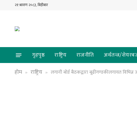
२१ श्रावण २०८३, बिहीबार
गृहपृष्ठ
राष्ट्रिय
राजनीति
अर्थतन्त्र/शेयरब
होम
राष्ट्रिय
लगानी बोर्ड बैठकद्वारा बूढीगण्डकीलगायत विभिन्न
»
»