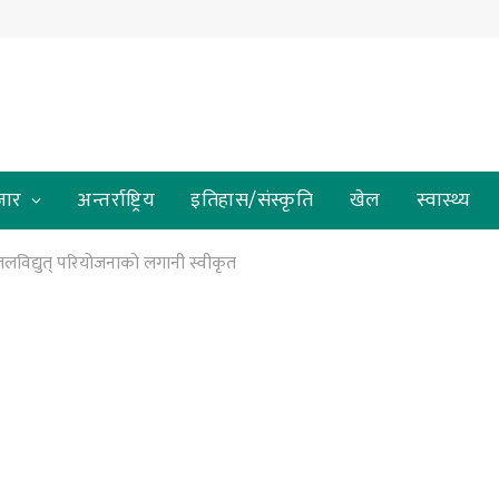
जार
अन्तर्राष्ट्रिय
इतिहास/संस्कृति
खेल
स्वास्थ्य
 जलविद्युत् परियोजनाको लगानी स्वीकृत