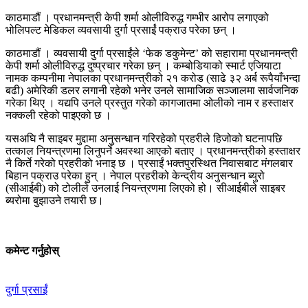
काठमाडौं । प्रधानमन्त्री केपी शर्मा ओलीविरुद्ध गम्भीर आरोप लगाएको
भोलिपल्ट मेडिकल व्यवसायी दुर्गा प्रसाईं पक्राउ परेका छन् ।
काठमाडौं । व्यवसायी दुर्गा प्रसाईंले ‘फेक डकुमेन्ट’ को सहारामा प्रधानमन्त्री
केपी शर्मा ओलीविरुद्ध दुष्प्रचार गरेका छन् । कम्बोडियाको स्मार्ट एजियाटा
नामक कम्पनीमा नेपालका प्रधानमन्त्रीको २१ करोड (साढे ३२ अर्ब रूपैयाँभन्दा
बढी) अमेरिकी डलर लगानी रहेको भनेर उनले सामाजिक सञ्जालमा सार्वजनिक
गरेका थिए । यद्यपि उनले प्रस्तुत गरेको कागजातमा ओलीको नाम र हस्ताक्षर
नक्कली रहेको पाइएको छ ।
यसअघि नै साइबर मुद्दामा अनुसन्धान गरिरहेको प्रहरीले हिजोको घटनापछि
तत्काल नियन्त्रणमा लिनुपर्ने अवस्था आएको बताए । प्रधानमन्त्रीको हस्ताक्षर
नै किर्ते गरेको प्रहरीको भनाइ छ । प्रसाईं भक्तपुरस्थित निवासबाट मंगलबार
बिहान पक्राउ परेका हुन् । नेपाल प्रहरीको केन्द्रीय अनुसन्धान ब्युरो
(सीआईबी) को टोलीले उनलाई नियन्त्रणमा लिएको हो। सीआईबीले साइबर
ब्यरोमा बुझाउने तयारी छ।
कमेन्ट गर्नुहोस्
दुर्गा प्रसाईं