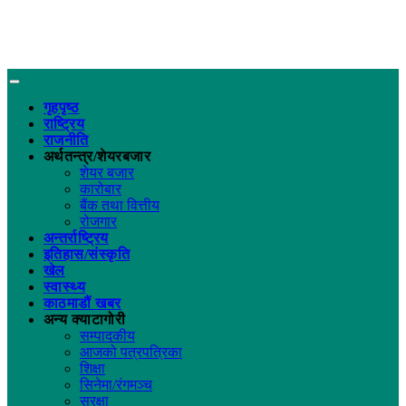
गृहपृष्ठ
राष्ट्रिय
राजनीति
अर्थतन्त्र/शेयरबजार
शेयर बजार
कारोबार
बैंक तथा वित्तीय
रोजगार
अन्तर्राष्ट्रिय
इतिहास/संस्कृति
खेल
स्वास्थ्य
काठमाडौं खबर
अन्य क्याटागोरी
सम्पादकीय
आजको पत्रपत्रिका
शिक्षा
सिनेमा/रंगमञ्च
सुरक्षा